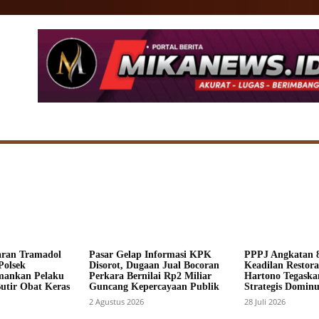
SIONAL
DAERAH
HUKUM
POLITIK
ADV
aran Tramadol
Pasar Gelap Informasi KPK
PPPJ Angkatan 8
Polsek
Disorot, Dugaan Jual Bocoran
Keadilan Restorat
mankan Pelaku
Perkara Bernilai Rp2 Miliar
Hartono Tegaska
Butir Obat Keras
Guncang Kepercayaan Publik
Strategis Dominus
2 Agustus 2026
28 Juli 2026