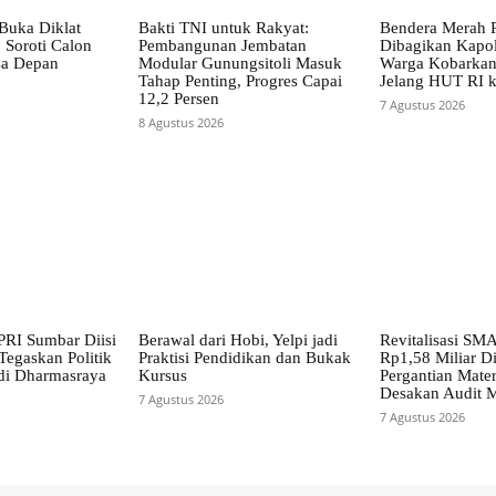
Buka Diklat
Bakti TNI untuk Rakyat:
Bendera Merah P
 Soroti Calon
Pembangunan Jembatan
Dibagikan Kapolr
a Depan
Modular Gunungsitoli Masuk
Warga Kobarkan
Tahap Penting, Progres Capai
Jelang HUT RI 
12,2 Persen
7 Agustus 2026
8 Agustus 2026
RI Sumbar Diisi
Berawal dari Hobi, Yelpi jadi
Revitalisasi SM
Tegaskan Politik
Praktisi Pendidikan dan Bukak
Rp1,58 Miliar D
di Dharmasraya
Kursus
Pergantian Mater
Desakan Audit 
7 Agustus 2026
7 Agustus 2026