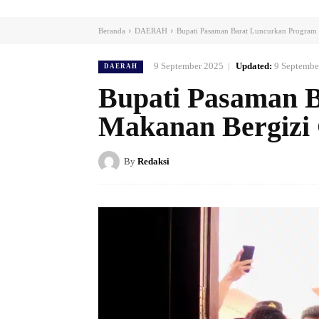
Beranda
DAERAH
Bupati Pasaman Barat Luncurkan Program 
9 September 2025
Updated:
9 Septembe
DAERAH
Bupati Pasaman 
Makanan Bergizi 
By
Redaksi