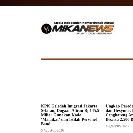
HOME
NASIONAL
INTERNA
KPK Geledah Imigrasi Jakarta
Ungkap Pered
Selatan, Dugaan Aliran Rp145,5
dan Hexymer, 
Miliar Gunakan Kode
Cengkareng A
‘Malaikat’ dan Istilah Personel
Beserta 2.500 
Band
4 Agustus 2026
5 Agustus 2026