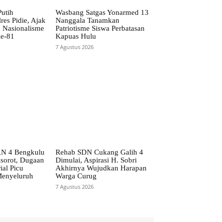
utih
Wasbang Satgas Yonarmed 13
es Pidie, Ajak
Nanggala Tanamkan
 Nasionalisme
Patriotisme Siswa Perbatasan
ke-81
Kapuas Hulu
7 Agustus 2026
AN 4 Bengkulu
Rehab SDN Cukang Galih 4
isorot, Dugaan
Dimulai, Aspirasi H. Sobri
ial Picu
Akhirnya Wujudkan Harapan
Menyeluruh
Warga Curug
7 Agustus 2026