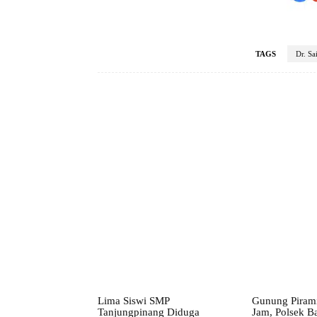
TAGS
Dr. Sa
Facebook
Bagikan
Lima Siswi SMP
Gunung Pirami
Tanjungpinang Diduga
Jam, Polsek B