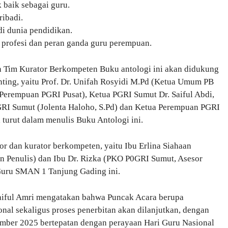
k baik sebagai guru.
ribadi.
i dunia pendidikan.
ang profesi dan peran ganda guru perempuan.
 Tim Kurator Berkompeten Buku antologi ini akan didukung
nting, yaitu Prof. Dr. Unifah Rosyidi M.Pd (Ketua Umum PB
 Perempuan PGRI Pusat), Ketua PGRI Sumut Dr. Saiful Abdi,
RI Sumut (Jolenta Haloho, S.Pd) dan Ketua Perempuan PGRI
 turut dalam menulis Buku Antologi ini.
tor dan kurator berkompeten, yaitu Ibu Erlina Siahaan
n Penulis) dan Ibu Dr. Rizka (PKO P0GRI Sumut, Asesor
 Guru SMAN 1 Tanjung Gading ini.
Saiful Amri mengatakan bahwa Puncak Acara berupa
nal sekaligus proses penerbitan akan dilanjutkan, dengan
mber 2025 bertepatan dengan perayaan Hari Guru Nasional