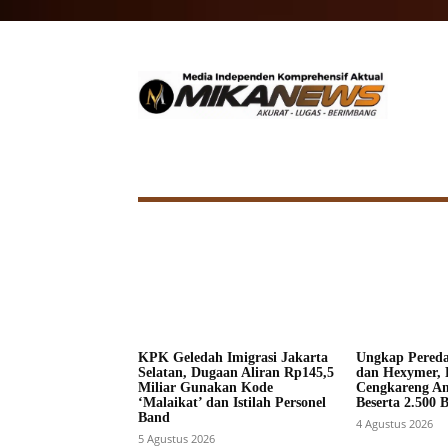
HOME
NASIONAL
INTERNA
KPK Geledah Imigrasi Jakarta
Ungkap Pered
Selatan, Dugaan Aliran Rp145,5
dan Hexymer, 
Miliar Gunakan Kode
Cengkareng A
‘Malaikat’ dan Istilah Personel
Beserta 2.500 
Band
4 Agustus 2026
5 Agustus 2026