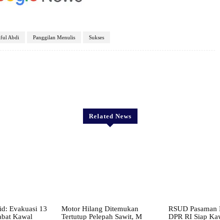
iful Abdi
Panggilan Menulis
Sukses
X
Pinterest
WhatsApp
Related News
d: Evakuasi 13
Motor Hilang Ditemukan
RSUD Pasaman B
abat Kawal
Tertutup Pelepah Sawit, M
DPR RI Siap Ka