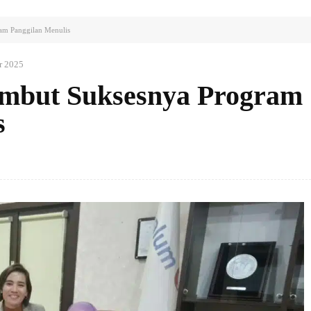
ram Panggilan Menulis
r 2025
Sambut Suksesnya Program
s