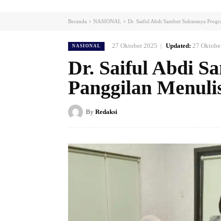
Beranda
NASIONAL
Dr. Saiful Abdi Sambut Suksesnya Prog
27 Oktober 2025
Updated:
27 Oktobe
NASIONAL
Dr. Saiful Abdi 
Panggilan Menuli
By
Redaksi