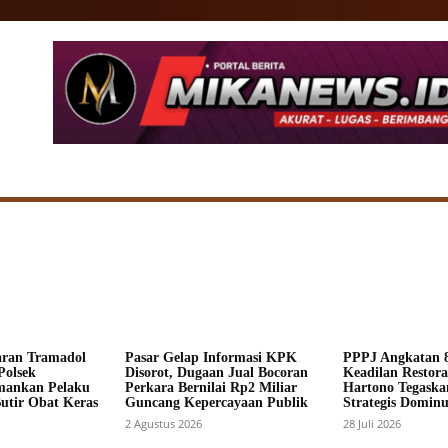
SIONAL
DAERAH
HUKUM
POLITIK
ADV
aran Tramadol
Pasar Gelap Informasi KPK
PPPJ Angkatan 8
Polsek
Disorot, Dugaan Jual Bocoran
Keadilan Restorat
mankan Pelaku
Perkara Bernilai Rp2 Miliar
Hartono Tegaska
Butir Obat Keras
Guncang Kepercayaan Publik
Strategis Dominus
2 Agustus 2026
28 Juli 2026