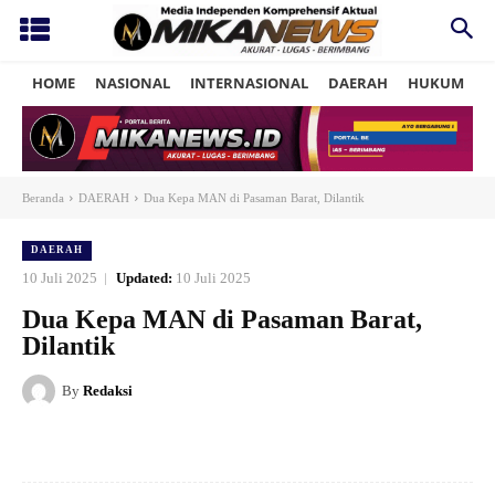
HOME
NASIONAL
INTERNASIONAL
DAERAH
HUKUM
P
Beranda
DAERAH
Dua Kepa MAN di Pasaman Barat, Dilantik
DAERAH
10 Juli 2025
Updated:
10 Juli 2025
Dua Kepa MAN di Pasaman Barat,
Dilantik
By
Redaksi