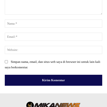
Komentar:
Na
Ema
Web
Simpan nama, email, dan situs web saya di browser ini untuk lain kali
saya berkomentar.