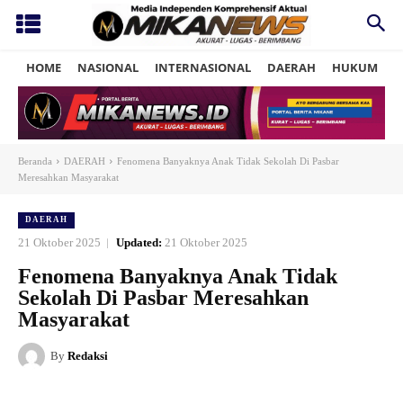
HOME
NASIONAL
INTERNASIONAL
DAERAH
HUKUM
P
Beranda
DAERAH
Fenomena Banyaknya Anak Tidak Sekolah Di Pasbar
Meresahkan Masyarakat
DAERAH
21 Oktober 2025
Updated:
21 Oktober 2025
Fenomena Banyaknya Anak Tidak
Sekolah Di Pasbar Meresahkan
Masyarakat
By
Redaksi