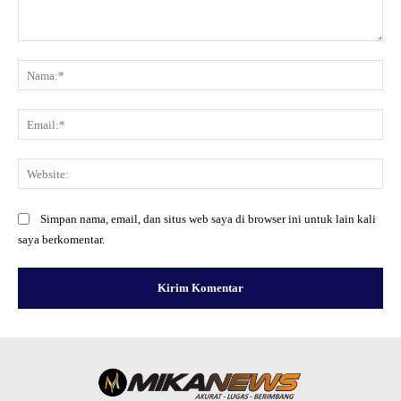
Komentar:
Na
Ema
Web
Simpan nama, email, dan situs web saya di browser ini untuk lain kali
saya berkomentar.