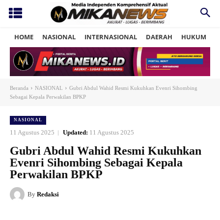
HOME
NASIONAL
INTERNASIONAL
DAERAH
HUKUM
P
Beranda
NASIONAL
Gubri Abdul Wahid Resmi Kukuhkan Evenri Sihombing
Sebagai Kepala Perwakilan BPKP
NASIONAL
11 Agustus 2025
Updated:
11 Agustus 2025
Gubri Abdul Wahid Resmi Kukuhkan
Evenri Sihombing Sebagai Kepala
Perwakilan BPKP
By
Redaksi