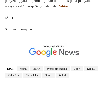
penyelenggaraan pembangunan dan fokus pada pelayanan
masyarakat,” harap Sally Salamah.
*Mika
(Aul)
Sumber : Pemprov
TAGS
Abdul
BPKP
Evenri Sihombing
Gubri
Kepala
Kukuhkan
Perwakilan
Resmi
Wahid
Facebook
X
Pinterest
WhatsApp