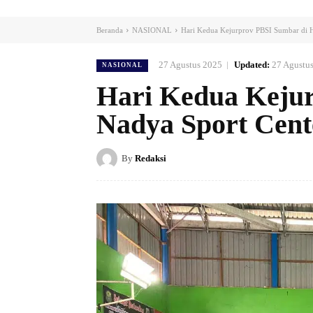
Beranda
NASIONAL
Hari Kedua Kejurprov PBSI Sumbar di 
27 Agustus 2025
Updated:
27 Agustu
NASIONAL
Hari Kedua Kejur
Nadya Sport Cen
By
Redaksi