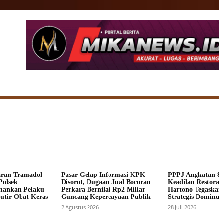
SIONAL
DAERAH
HUKUM
POLITIK
ADV
aran Tramadol
Pasar Gelap Informasi KPK
PPPJ Angkatan 8
Polsek
Disorot, Dugaan Jual Bocoran
Keadilan Restorat
mankan Pelaku
Perkara Bernilai Rp2 Miliar
Hartono Tegaska
Butir Obat Keras
Guncang Kepercayaan Publik
Strategis Dominus
2 Agustus 2026
28 Juli 2026