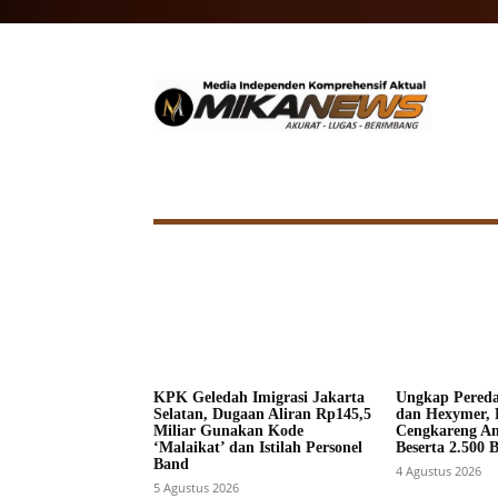
HOME
NASIONAL
INTERNA
KPK Geledah Imigrasi Jakarta
Ungkap Pered
Selatan, Dugaan Aliran Rp145,5
dan Hexymer, 
Miliar Gunakan Kode
Cengkareng A
‘Malaikat’ dan Istilah Personel
Beserta 2.500 
Band
4 Agustus 2026
5 Agustus 2026