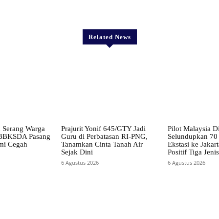
X
Pinterest
WhatsApp
Related News
 Serang Warga
Prajurit Yonif 645/GTY Jadi
Pilot Malaysia D
, BBKSDA Pasang
Guru di Perbatasan RI-PNG,
Selundupkan 70 
mi Cegah
Tanamkan Cinta Tanah Air
Ekstasi ke Jakart
Sejak Dini
Positif Tiga Jen
6 Agustus 2026
6 Agustus 2026