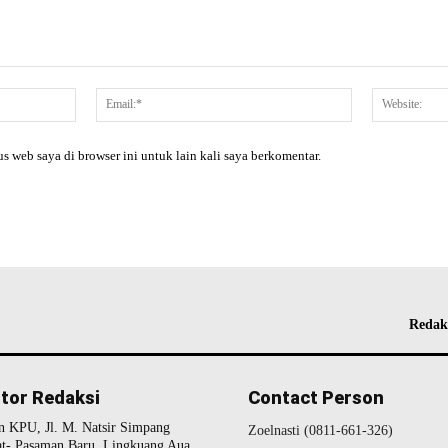
Nama:*
Email:*
s web saya di browser ini untuk lain kali saya berkomentar.
Redak
tor Redaksi
Contact Person
n KPU, Jl. M. Natsir Simpang
Zoelnasti (0811-661-326)
t- Pasaman Baru ,Lingkuang Aua,