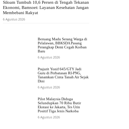
Siloam Tumbuh 10,6 Persen di Tengah Tekanan
Ekonomi, Bamsoet: Layanan Kesehatan Jangan
Membebani Rakyat
6 Agustus 2026
Beruang Madu Serang Warga di
Pelalawan, BBKSDA Pasang
Perangkap Demi Cegah Korban
Baru
6 Agustus 2026
Prajurit Yonif 645/GTY Jadi
Guru di Perbatasan RI-PNG,
Tanamkan Cinta Tanah Air Sejak
Dini
6 Agustus 2026
Pilot Malaysia Diduga
Selundupkan 70 Ribu Butir
Ekstasi ke Jakarta, Tes Urin
Positif Tiga Jenis Narkoba
6 Agustus 2026