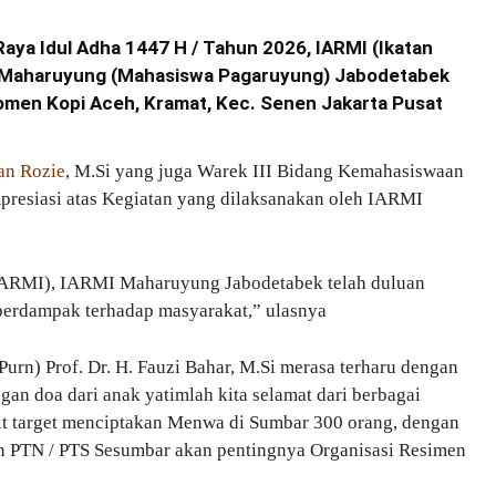
ya Idul Adha 1447 H / Tahun 2026, IARMI (Ikatan
 Maharuyung (Mahasiswa Pagaruyung) Jabodetabek
Momen Kopi Aceh, Kramat, Kec. Senen Jakarta Pusat
an Rozie
, M.Si yang juga Warek III Bidang Kemahasiswaan
esiasi atas Kegiatan yang dilaksanakan oleh IARMI
ARMI), IARMI Maharuyung Jabodetabek telah duluan
 berdampak terhadap masyarakat,” ulasnya
n) Prof. Dr. H. Fauzi Bahar, M.Si merasa terharu dengan
an doa dari anak yatimlah kita selamat dari berbagai
it target menciptakan Menwa di Sumbar 300 orang, dengan
an PTN / PTS Sesumbar akan pentingnya Organisasi Resimen