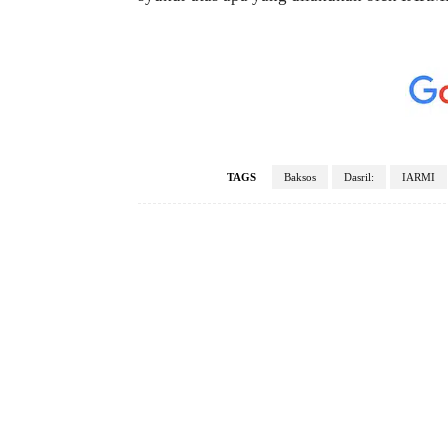
TAGS
Baksos
Dasril:
IARMI
Facebook
Bagikan