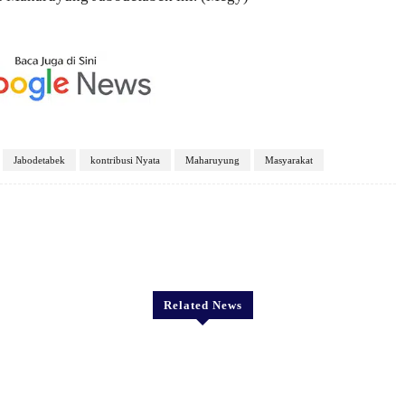
Jabodetabek
kontribusi Nyata
Maharuyung
Masyarakat
X
Pinterest
WhatsApp
Related News