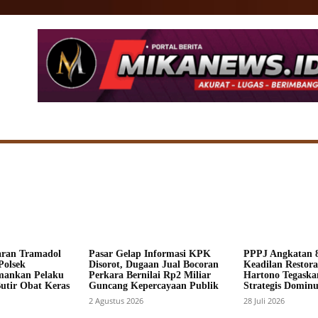
SIONAL
DAERAH
HUKUM
POLITIK
ADV
aran Tramadol
Pasar Gelap Informasi KPK
PPPJ Angkatan 8
Polsek
Disorot, Dugaan Jual Bocoran
Keadilan Restorat
mankan Pelaku
Perkara Bernilai Rp2 Miliar
Hartono Tegaska
Butir Obat Keras
Guncang Kepercayaan Publik
Strategis Dominus
2 Agustus 2026
28 Juli 2026