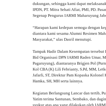
dukungan, sehingga kami dapat melaksanaka
IPDN, PT. Mitra Sehati Afiat, PMI, PD. Pasa
Segenap Pengurus IARMI Maharuyung Jabod
“Harapan kami kedepan semoga dengan kegi
diantara kami sesama Alumni Resimen Maha
Masyarakat,” ulas Dasril menutupi.
Tampak Hadir Dalam Kesempatan tersebut
Bid Organisasi DPN IARMI Raden Umar, M
Pagaruyung), diantaranya Brigjen Pol (Purn)
Kol CBA (K) Lili Febrianty, S.Pd, MM, Let
Jafarli, ST, Direktur Pam Kopaska Kolonel
Hamka, SH, MH serta lainnya.
Kegiatan Berlangsung Lancar dan tertib, P
Yatim terima Santunan, Sembako, dan daging
syukur atas apa yang dilakukan oleh IARM