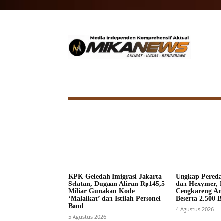
HOME
NASIONAL
INTERNA
KPK Geledah Imigrasi Jakarta
Ungkap Pered
Selatan, Dugaan Aliran Rp145,5
dan Hexymer, 
Miliar Gunakan Kode
Cengkareng A
‘Malaikat’ dan Istilah Personel
Beserta 2.500 
Band
4 Agustus 2026
5 Agustus 2026