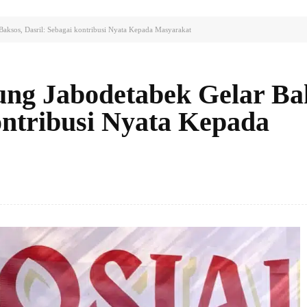
ksos, Dasril: Sebagai kontribusi Nyata Kepada Masyarakat
g Jabodetabek Gelar Bak
ontribusi Nyata Kepada