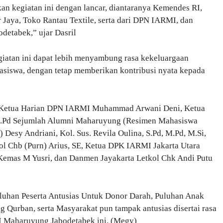
n kegiatan ini dengan lancar, diantaranya Kemendes RI,
r Jaya, Toko Rantau Textile, serta dari DPN IARMI, dan
etabek,” ujar Dasril
atan ini dapat lebih menyambung rasa kekeluargaan
siswa, dengan tetap memberikan kontribusi nyata kepada
 Ketua Harian DPN IARMI Muhammad Arwani Deni, Ketua
.Pd Sejumlah Alumni Maharuyung (Resimen Mahasiswa
 Desy Andriani, Kol. Sus. Revila Oulina, S.Pd, M.Pd, M.Si,
kol Chb (Purn) Arius, SE, Ketua DPK IARMI Jakarta Utara
 Kemas M Yusri, dan Danmen Jayakarta Letkol Chk Andi Putu
uluhan Peserta Antusias Untuk Donor Darah, Puluhan Anak
 Qurban, serta Masyarakat pun tampak antusias disertai rasa
I Maharuyung Jabodetabek ini. (Megy)