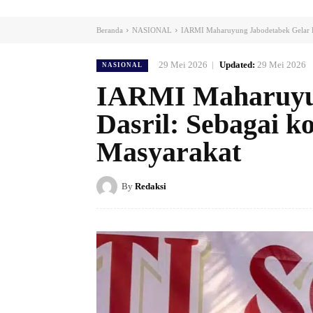
Beranda
NASIONAL
IARMI Maharuyung Jabodetabek Gelar Ba
29 Mei 2026
Updated:
29 Mei 2026
NASIONAL
IARMI Maharuyun
Dasril: Sebagai k
Masyarakat
By
Redaksi