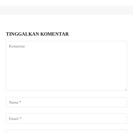
TINGGALKAN KOMENTAR
Komentar:
Na
Ema
Web