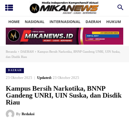
HOME
NASIONAL
INTERNASIONAL
DAERAH
HUKUM
P
Beranda
DAERAH
Kampus Bersih Narkotika, BNNP Gandeng UNRI, UIN Suska,
dan Disdik Riau
DAERAH
23 Oktober 2025
Updated:
23 Oktober 2025
Kampus Bersih Narkotika, BNNP
Gandeng UNRI, UIN Suska, dan Disdik
Riau
By
Redaksi