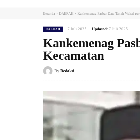
Beranda
DAERAH
Kankemenag Pasbar Data Tanah Wakaf pe
7 Juli 2025
Updated:
7 Juli 2025
DAERAH
Kankemenag Pasb
Kecamatan
By
Redaksi