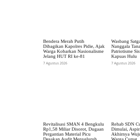
Bendera Merah Putih
Wasbang Satg
Dibagikan Kapolres Pidie, Ajak
Nanggala Tan
Warga Kobarkan Nasionalisme
Patriotisme Si
Jelang HUT RI ke-81
Kapuas Hulu
7 Agustus 2026
7 Agustus 2026
Revitalisasi SMAN 4 Bengkulu
Rehab SDN Cu
Rp1,58 Miliar Disorot, Dugaan
Dimulai, Aspir
Pergantian Material Picu
Akhirnya Wuj
Desakan Audit Menyeluruh
Warga Curug