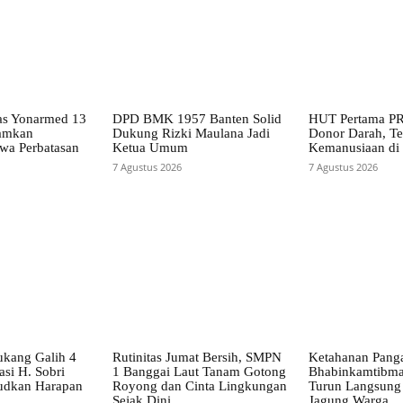
as Yonarmed 13
DPD BMK 1957 Banten Solid
HUT Pertama PR
amkan
Dukung Rizki Maulana Jadi
Donor Darah, Te
swa Perbatasan
Ketua Umum
Kemanusiaan di
7 Agustus 2026
7 Agustus 2026
kang Galih 4
Rutinitas Jumat Bersih, SMPN
Ketahanan Panga
asi H. Sobri
1 Banggai Laut Tanam Gotong
Bhabinkamtibma
udkan Harapan
Royong dan Cinta Lingkungan
Turun Langsung
Sejak Dini
Jagung Warga