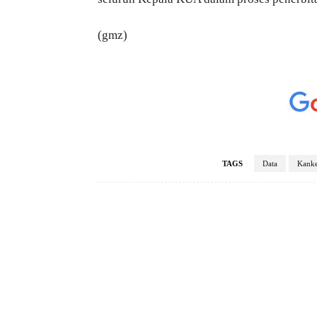
(gmz)
TAGS
Data
Kank
Facebook
Bagikan