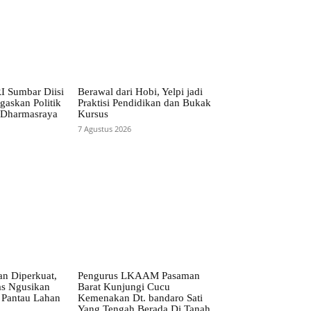
I Sumbar Diisi
Berawal dari Hobi, Yelpi jadi
gaskan Politik
Praktisi Pendidikan dan Bukak
 Dharmasraya
Kursus
7 Agustus 2026
n Diperkuat,
Pengurus LKAAM Pasaman
s Ngusikan
Barat Kunjungi Cucu
 Pantau Lahan
Kemenakan Dt. bandaro Sati
Yang Tengah Berada Di Tanah