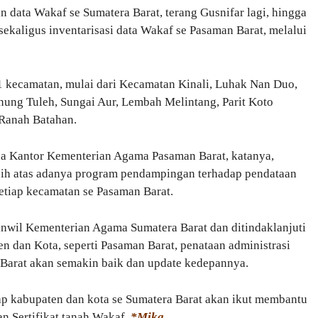
data Wakaf se Sumatera Barat, terang Gusnifar lagi, hingga
ekaligus inventarisasi data Wakaf se Pasaman Barat, melalui
11 kecamatan, mulai dari Kecamatan Kinali, Luhak Nan Duo,
nung Tuleh, Sungai Aur, Lembah Melintang, Parit Koto
Ranah Batahan.
a Kantor Kementerian Agama Pasaman Barat, katanya,
asih atas adanya program pendampingan terhadap pendataan
setiap kecamatan se Pasaman Barat.
nwil Kementerian Agama Sumatera Barat dan ditindaklanjuti
 dan Kota, seperti Pasaman Barat, penataan administrasi
 Barat akan semakin baik dan update kedepannya.
ap kabupaten dan kota se Sumatera Barat akan ikut membantu
n Sertifikat tanah Wakaf.
*Mika