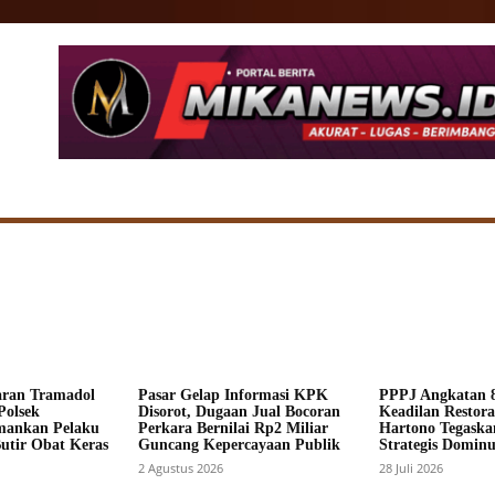
SIONAL
DAERAH
HUKUM
POLITIK
ADV
aran Tramadol
Pasar Gelap Informasi KPK
PPPJ Angkatan 8
Polsek
Disorot, Dugaan Jual Bocoran
Keadilan Restorat
mankan Pelaku
Perkara Bernilai Rp2 Miliar
Hartono Tegaska
Butir Obat Keras
Guncang Kepercayaan Publik
Strategis Dominus
2 Agustus 2026
28 Juli 2026