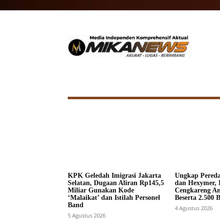
HOME
NASIONAL
INTERNA
KPK Geledah Imigrasi Jakarta
Ungkap Pered
Selatan, Dugaan Aliran Rp145,5
dan Hexymer, 
Miliar Gunakan Kode
Cengkareng A
‘Malaikat’ dan Istilah Personel
Beserta 2.500 
Band
4 Agustus 2026
5 Agustus 2026