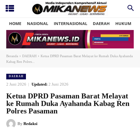
HOME
NASIONAL
INTERNASIONAL
DAERAH
HUKUM
P
Beranda
DAERAH
Ketua DPRD Pasaman Barat Melayat ke Rumah Duka Ayahanda
Kabag Ren Polres...
DAERAH
2 Juni 2026
Updated:
2 Juni 2026
Ketua DPRD Pasaman Barat Melayat
ke Rumah Duka Ayahanda Kabag Ren
Polres Pasaman
By
Redaksi