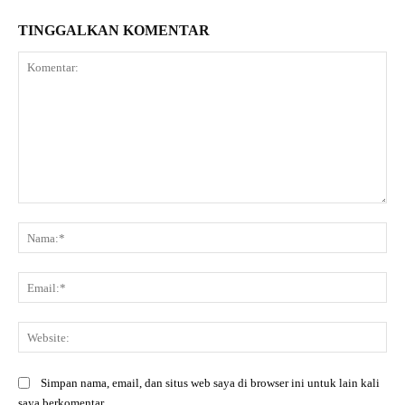
TINGGALKAN KOMENTAR
Komentar:
Na
Ema
Web
Simpan nama, email, dan situs web saya di browser ini untuk lain kali
saya berkomentar.