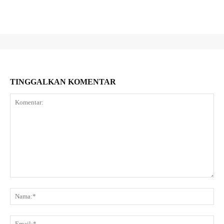
TINGGALKAN KOMENTAR
Komentar:
Na
Ema