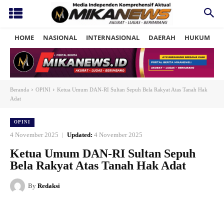
HOME
NASIONAL
INTERNASIONAL
DAERAH
HUKUM
P
Beranda
OPINI
Ketua Umum DAN-RI Sultan Sepuh Bela Rakyat Atas Tanah Hak
Adat
OPINI
4 November 2025
Updated:
4 November 2025
Ketua Umum DAN-RI Sultan Sepuh
Bela Rakyat Atas Tanah Hak Adat
By
Redaksi