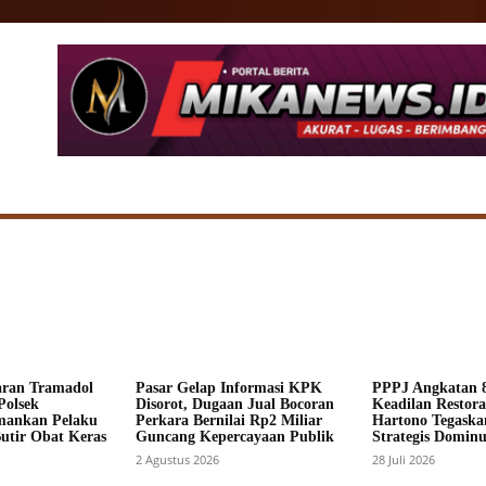
SIONAL
DAERAH
HUKUM
POLITIK
ADV
aran Tramadol
Pasar Gelap Informasi KPK
PPPJ Angkatan 8
Polsek
Disorot, Dugaan Jual Bocoran
Keadilan Restorat
mankan Pelaku
Perkara Bernilai Rp2 Miliar
Hartono Tegaska
Butir Obat Keras
Guncang Kepercayaan Publik
Strategis Dominus
2 Agustus 2026
28 Juli 2026