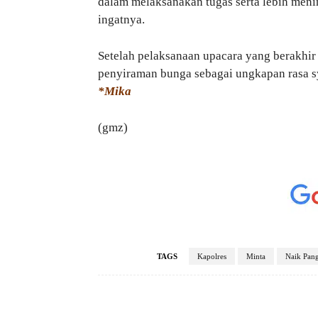
dalam melaksanakan tugas serta lebih meni
ingatnya.
Setelah pelaksanaan upacara yang berakhir 
penyiraman bunga sebagai ungkapan rasa sy
*Mika
(gmz)
TAGS
Kapolres
Minta
Naik Pang
Facebook