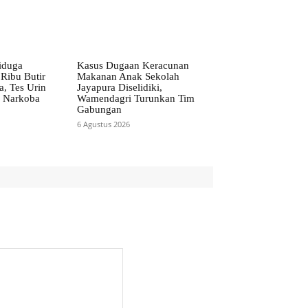
iduga
Kasus Dugaan Keracunan
Ribu Butir
Makanan Anak Sekolah
a, Tes Urin
Jayapura Diselidiki,
is Narkoba
Wamendagri Turunkan Tim
Gabungan
6 Agustus 2026