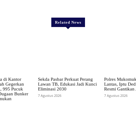
Related News
a di Kantor
Sekda Pasbar Perkuat Perang
Polres Mukomuk
lah Gegerkan
Lawan TB, Edukasi Jadi Kunci
Lantas, Iptu Ded
n, 995 Pucuk
Eliminasi 2030
Resmi Gantikan
 Dugaan Bunker
7 Agustus 2026
7 Agustus 2026
emukan