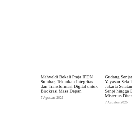
Bagikan
Mahyeldi Bekali Praja IPDN
Gudang Senjat
Sumbar, Tekankan Integritas
Yayasan Seko
dan Transformasi Digital untuk
Jakarta Selata
Birokrasi Masa Depan
Senpi hingga
Misterius Dit
7 Agustus 2026
7 Agustus 2026