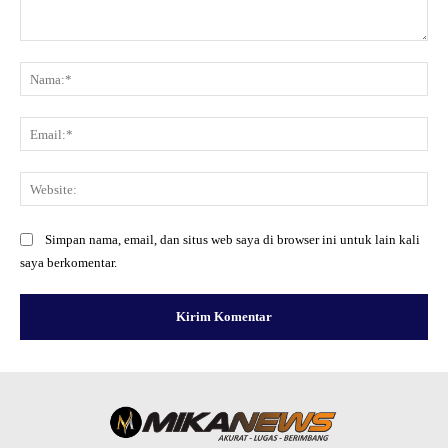
Komentar:
Na
Ema
Web
Simpan nama, email, dan situs web saya di browser ini untuk lain kali
saya berkomentar.