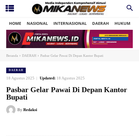
HOME
NASIONAL
INTERNASIONAL
DAERAH
HUKUM
P
Beranda
DAERAH
Pasbar Gelar Pawai Di Depan Kantor Bupati
DAERAH
18 Agustus 2025
Updated:
18 Agustus 2025
Pasbar Gelar Pawai Di Depan Kantor
Bupati
By
Redaksi