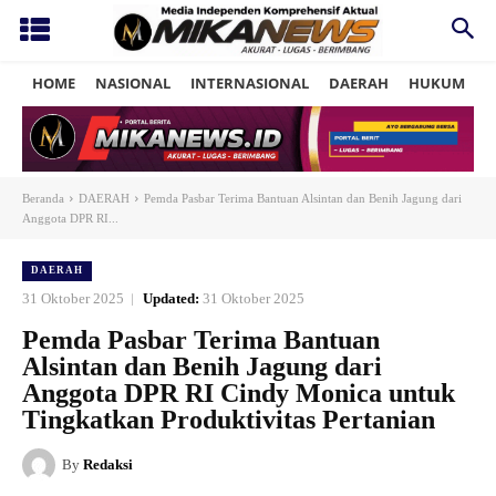
HOME
NASIONAL
INTERNASIONAL
DAERAH
HUKUM
P
Beranda
DAERAH
Pemda Pasbar Terima Bantuan Alsintan dan Benih Jagung dari
Anggota DPR RI...
DAERAH
31 Oktober 2025
Updated:
31 Oktober 2025
Pemda Pasbar Terima Bantuan
Alsintan dan Benih Jagung dari
Anggota DPR RI Cindy Monica untuk
Tingkatkan Produktivitas Pertanian
By
Redaksi