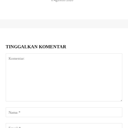
TINGGALKAN KOMENTAR
Komentar:
Na
Ema