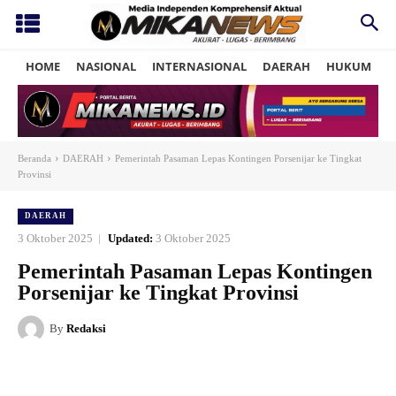
HOME
NASIONAL
INTERNASIONAL
DAERAH
HUKUM
P
Beranda
DAERAH
Pemerintah Pasaman Lepas Kontingen Porsenijar ke Tingkat
Provinsi
DAERAH
3 Oktober 2025
Updated:
3 Oktober 2025
Pemerintah Pasaman Lepas Kontingen
Porsenijar ke Tingkat Provinsi
By
Redaksi