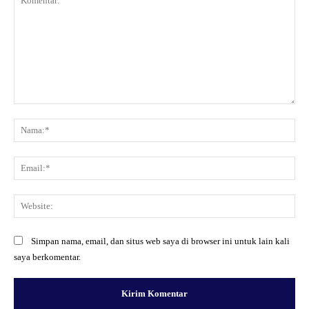
Komentar:
Na
Ema
Web
Simpan nama, email, dan situs web saya di browser ini untuk lain kali
saya berkomentar.