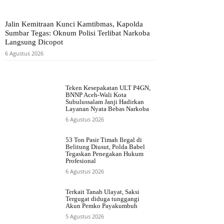
Jalin Kemitraan Kunci Kamtibmas, Kapolda
Sumbar Tegas: Oknum Polisi Terlibat Narkoba
Langsung Dicopot
6 Agustus 2026
Teken Kesepakatan ULT P4GN,
BNNP Aceh-Wali Kota
Subulussalam Janji Hadirkan
Layanan Nyata Bebas Narkoba
6 Agustus 2026
53 Ton Pasir Timah Ilegal di
Belitung Diusut, Polda Babel
Tegaskan Penegakan Hukum
Profesional
6 Agustus 2026
Terkait Tanah Ulayat, Saksi
Tergugat diduga tunggangi
Akun Pemko Payakumbuh
5 Agustus 2026