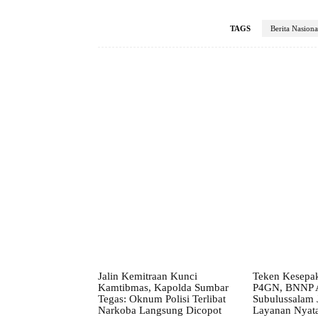
TAGS
Berita Nasiona
Facebook
Bagikan
Jalin Kemitraan Kunci
Teken Kesepa
Kamtibmas, Kapolda Sumbar
P4GN, BNNP A
Tegas: Oknum Polisi Terlibat
Subulussalam 
Narkoba Langsung Dicopot
Layanan Nyat