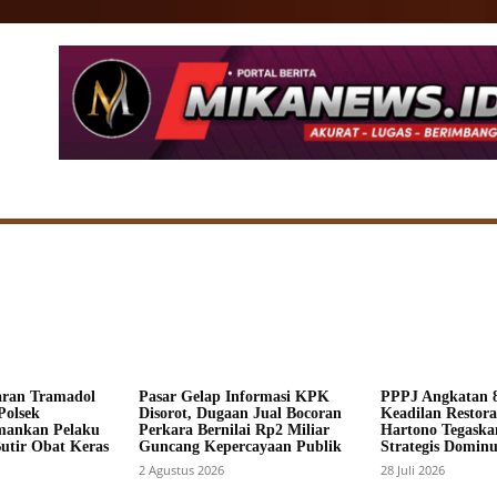
SIONAL
DAERAH
HUKUM
POLITIK
ADV
aran Tramadol
Pasar Gelap Informasi KPK
PPPJ Angkatan 8
Polsek
Disorot, Dugaan Jual Bocoran
Keadilan Restorat
mankan Pelaku
Perkara Bernilai Rp2 Miliar
Hartono Tegaska
Butir Obat Keras
Guncang Kepercayaan Publik
Strategis Dominus
2 Agustus 2026
28 Juli 2026