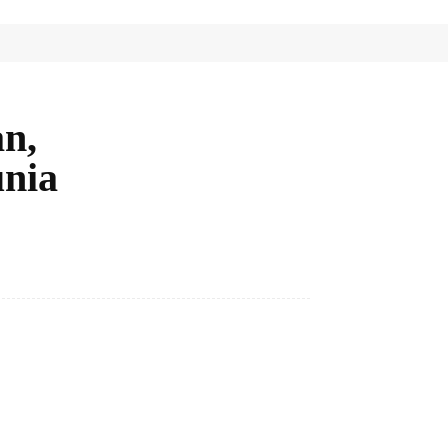
an,
nia
Bagikan