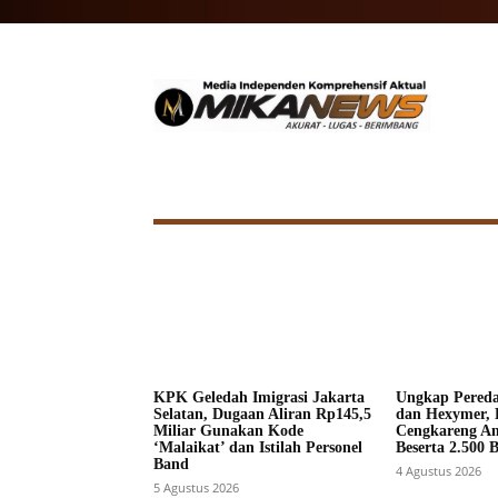
HOME
NASIONAL
INTERNA
KPK Geledah Imigrasi Jakarta
Ungkap Pered
Selatan, Dugaan Aliran Rp145,5
dan Hexymer, 
Miliar Gunakan Kode
Cengkareng A
‘Malaikat’ dan Istilah Personel
Beserta 2.500 
Band
4 Agustus 2026
5 Agustus 2026