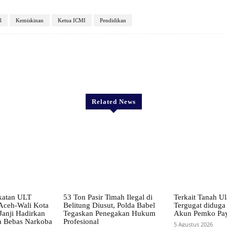
l
Kemiskinan
Ketua ICMI
Pendidikan
X
Pinterest
WhatsApp
Related News
katan ULT
53 Ton Pasir Timah Ilegal di
Terkait Tanah Ul
ceh-Wali Kota
Belitung Diusut, Polda Babel
Tergugat diduga
Janji Hadirkan
Tegaskan Penegakan Hukum
Akun Pemko Pa
a Bebas Narkoba
Profesional
5 Agustus 2026