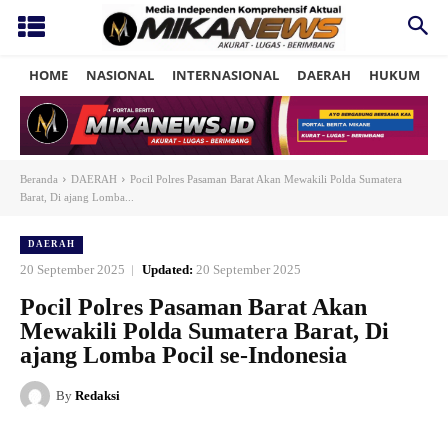
HOME
NASIONAL
INTERNASIONAL
DAERAH
HUKUM
P
Beranda
DAERAH
Pocil Polres Pasaman Barat Akan Mewakili Polda Sumatera
Barat, Di ajang Lomba...
DAERAH
20 September 2025
Updated:
20 September 2025
Pocil Polres Pasaman Barat Akan
Mewakili Polda Sumatera Barat, Di
ajang Lomba Pocil se-Indonesia
By
Redaksi