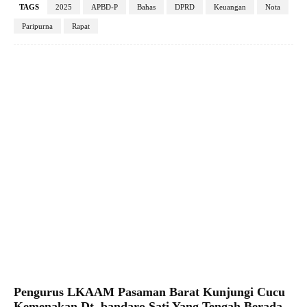
TAGS
2025
APBD-P
Bahas
DPRD
Keuangan
Nota
Paripurna
Rapat
Facebook
X
Pinterest
WhatsApp
Pengurus LKAAM Pasaman Barat Kunjungi Cucu
Kemenakan Dt. bandaro Sati Yang Tengah Berada