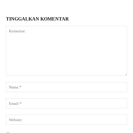
TINGGALKAN KOMENTAR
Komentar:
Na
Ema
Web