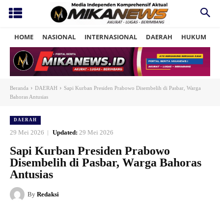
HOME
NASIONAL
INTERNASIONAL
DAERAH
HUKUM
P
Beranda
DAERAH
Sapi Kurban Presiden Prabowo Disembelih di Pasbar, Warga
Bahoras Antusias
DAERAH
29 Mei 2026
Updated:
29 Mei 2026
Sapi Kurban Presiden Prabowo
Disembelih di Pasbar, Warga Bahoras
Antusias
By
Redaksi