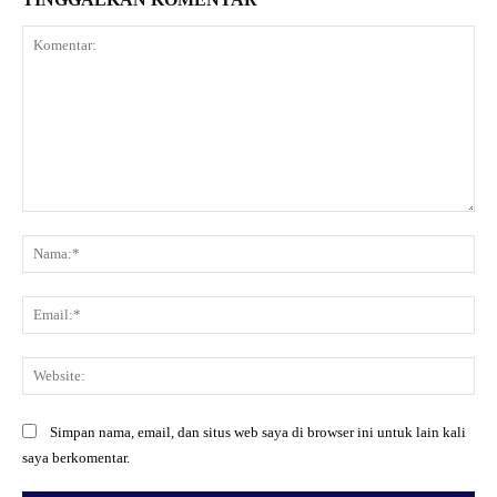
Komentar:
Na
Ema
Web
Simpan nama, email, dan situs web saya di browser ini untuk lain kali
saya berkomentar.