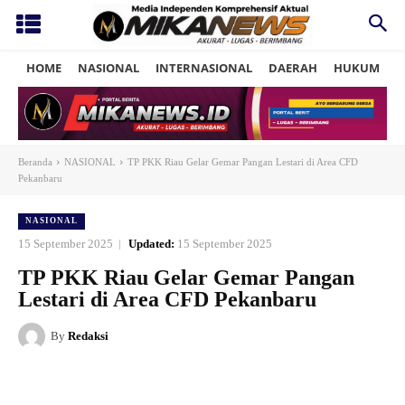
HOME
NASIONAL
INTERNASIONAL
DAERAH
HUKUM
P
Beranda
NASIONAL
TP PKK Riau Gelar Gemar Pangan Lestari di Area CFD
Pekanbaru
NASIONAL
15 September 2025
Updated:
15 September 2025
TP PKK Riau Gelar Gemar Pangan
Lestari di Area CFD Pekanbaru
By
Redaksi