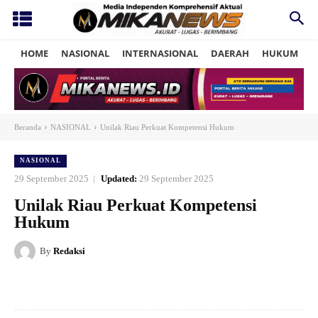
HOME
NASIONAL
INTERNASIONAL
DAERAH
HUKUM
P
Beranda
NASIONAL
Unilak Riau Perkuat Kompetensi Hukum
NASIONAL
29 September 2025
Updated:
29 September 2025
Unilak Riau Perkuat Kompetensi
Hukum
By
Redaksi