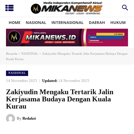
HOME
NASIONAL
INTERNASIONAL
DAERAH
HUKUM
P
Beranda
NASIONAL
Zakiyudin Mengaku Tertarik Jalin Kerjasama Budaya Dengan
Kuala Kurau
NASIONAL
14 November 2025
Updated:
14 November 2025
Zakiyudin Mengaku Tertarik Jalin
Kerjasama Budaya Dengan Kuala
Kurau
By
Redaksi