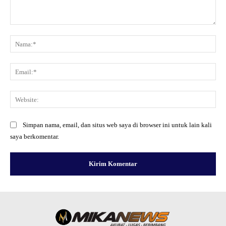
Komentar:
Na
Ema
Web
Simpan nama, email, dan situs web saya di browser ini untuk lain kali
saya berkomentar.