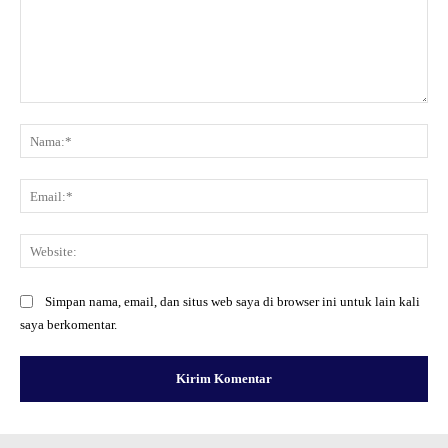
Komentar:
Na
Ema
Web
Simpan nama, email, dan situs web saya di browser ini untuk lain kali
saya berkomentar.