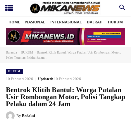
HOME
NASIONAL
INTERNASIONAL
DAERAH
HUKUM
P
Beranda
HUKUM
Bentrok Klitih Bantul: Warga Patalan Usir Rombongan Motor,
Polisi Tangkap Pelaku dalam...
HUKUM
10 Februari 2026
Updated:
10 Februari 2026
Bentrok Klitih Bantul: Warga Patalan
Usir Rombongan Motor, Polisi Tangkap
Pelaku dalam 24 Jam
By
Redaksi