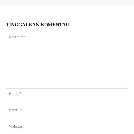
TINGGALKAN KOMENTAR
Komentar:
Na
Ema
Web