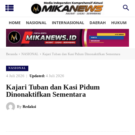
HOME
NASIONAL
INTERNASIONAL
DAERAH
HUKUM
P
Beranda
NASIONAL
Kajari Tuban dan Kasi Pidum Dinonaktifkan Sementara
NASIONAL
4 Juli 2026
Updated:
4 Juli 2026
Kajari Tuban dan Kasi Pidum
Dinonaktifkan Sementara
By
Redaksi