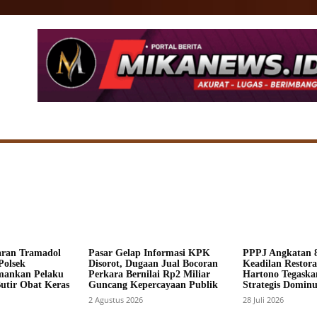
SIONAL
DAERAH
HUKUM
POLITIK
ADV
aran Tramadol
Pasar Gelap Informasi KPK
PPPJ Angkatan 8
Polsek
Disorot, Dugaan Jual Bocoran
Keadilan Restorat
mankan Pelaku
Perkara Bernilai Rp2 Miliar
Hartono Tegaska
Butir Obat Keras
Guncang Kepercayaan Publik
Strategis Dominus
2 Agustus 2026
28 Juli 2026