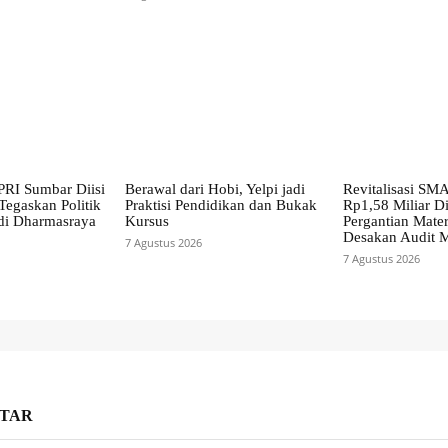
RI Sumbar Diisi
Berawal dari Hobi, Yelpi jadi
Revitalisasi SM
Tegaskan Politik
Praktisi Pendidikan dan Bukak
Rp1,58 Miliar D
di Dharmasraya
Kursus
Pergantian Mater
Desakan Audit 
7 Agustus 2026
7 Agustus 2026
TAR