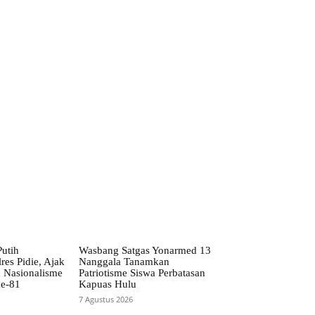
utih
Wasbang Satgas Yonarmed 13
es Pidie, Ajak
Nanggala Tanamkan
 Nasionalisme
Patriotisme Siswa Perbatasan
ke-81
Kapuas Hulu
7 Agustus 2026