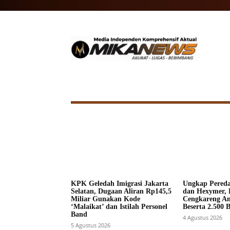
HOME
NASIONAL
INTERNA
KPK Geledah Imigrasi Jakarta
Ungkap Pered
Selatan, Dugaan Aliran Rp145,5
dan Hexymer, 
Miliar Gunakan Kode
Cengkareng A
‘Malaikat’ dan Istilah Personel
Beserta 2.500 
Band
4 Agustus 2026
5 Agustus 2026