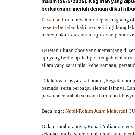
malam (26/5/2026). Kegiatan yang dipu
berlangsung meriah dengan diikuti ribu
Pawai takbiran
tersebut dilepas langsung ol
peserta berjalan kaki mengelilingi komple
menciptakan suasana religius dan penuh ke
Deretan ribuan obor yang memanjang di s
api yang berkelap-kelip di tengah malam 
silam yang sarat nilai kebersamaan, persa
Tak hanya masyarakat umum, kegiatan ini ju
pemuda, serta berbagai elemen lainnya. Lan
pawai, menambah suasana haru dan khusyuk
Baca juga:
Nabil/Rohim Juara Maharani CUP
Dalam sambutannya, Bupati Yulianto menya
sekadar tradisi seremonial, tetapi juga 