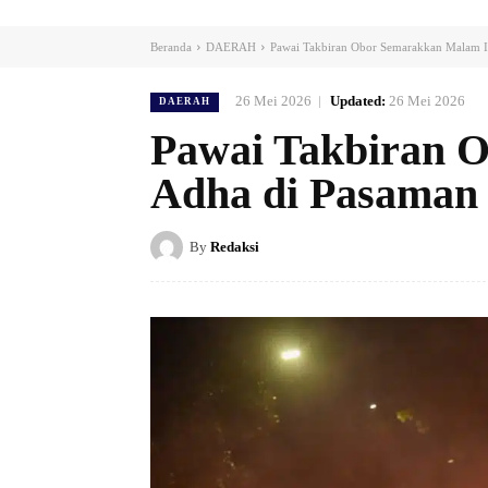
Beranda
DAERAH
Pawai Takbiran Obor Semarakkan Malam I
26 Mei 2026
Updated:
26 Mei 2026
DAERAH
Pawai Takbiran 
Adha di Pasaman
By
Redaksi