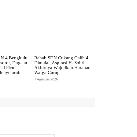
AN 4 Bengkulu
Rehab SDN Cukang Galih 4
isorot, Dugaan
Dimulai, Aspirasi H. Sobri
ial Picu
Akhirnya Wujudkan Harapan
Menyeluruh
Warga Curug
7 Agustus 2026