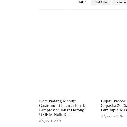
TAGS
Idul Adha
Pasaman 
Facebook
Bagikan
Kota Padang Menuju
Bupati Pasbar 
Gastronomi Internasional,
Capaska 2026,
Pemprov Sumbar Dorong
Pemimpin Mas
UMKM Naik Kelas
8 Agustus 2026
8 Agustus 2026