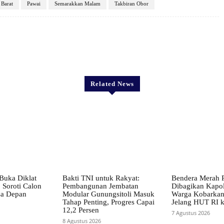
Barat
Pawai
Semarakkan Malam
Takbiran Obor
X
Pinterest
WhatsApp
Related News
Buka Diklat
Bakti TNI untuk Rakyat:
Bendera Merah P
 Soroti Calon
Pembangunan Jembatan
Dibagikan Kapolr
a Depan
Modular Gunungsitoli Masuk
Warga Kobarkan
Tahap Penting, Progres Capai
Jelang HUT RI 
12,2 Persen
7 Agustus 2026
8 Agustus 2026