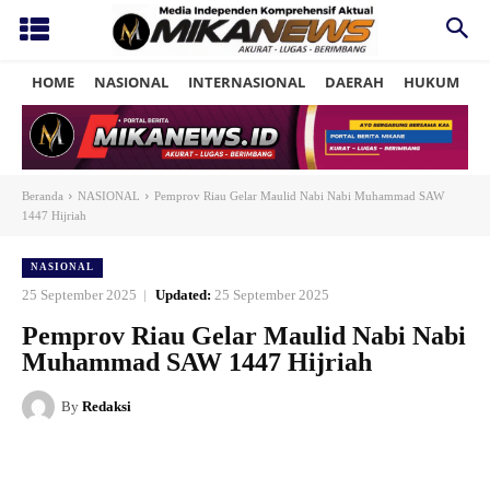
HOME
NASIONAL
INTERNASIONAL
DAERAH
HUKUM
P
Beranda
NASIONAL
Pemprov Riau Gelar Maulid Nabi Nabi Muhammad SAW
1447 Hijriah
NASIONAL
25 September 2025
Updated:
25 September 2025
Pemprov Riau Gelar Maulid Nabi Nabi
Muhammad SAW 1447 Hijriah
By
Redaksi