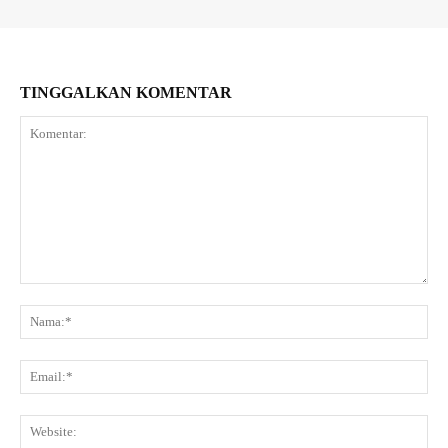
TINGGALKAN KOMENTAR
Komentar:
Na
Ema
Web