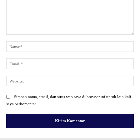
Komentar:
Na
Ema
Web
Simpan nama, email, dan situs web saya di browser ini untuk lain kali
saya berkomentar.