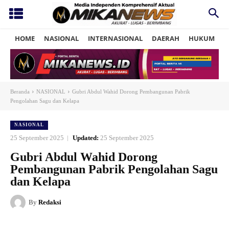
HOME
NASIONAL
INTERNASIONAL
DAERAH
HUKUM
P
Beranda
NASIONAL
Gubri Abdul Wahid Dorong Pembangunan Pabrik
Pengolahan Sagu dan Kelapa
NASIONAL
25 September 2025
Updated:
25 September 2025
Gubri Abdul Wahid Dorong
Pembangunan Pabrik Pengolahan Sagu
dan Kelapa
By
Redaksi