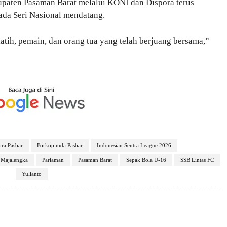
upaten Pasaman Barat melalui KONI dan Dispora terus
pada Seri Nasional mendatang.
atih, pemain, dan orang tua yang telah berjuang bersama,”
ora Pasbar
Forkopimda Pasbar
Indonesian Sentra League 2026
Majalengka
Pariaman
Pasaman Barat
Sepak Bola U-16
SSB Lintas FC
Yulianto
X
Pinterest
WhatsApp