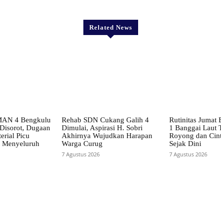
Related News
SMAN 4 Bengkulu
Rehab SDN Cukang Galih 4
Rutinitas Jumat
 Disorot, Dugaan
Dimulai, Aspirasi H. Sobri
1 Banggai Laut
erial Picu
Akhirnya Wujudkan Harapan
Royong dan Cin
t Menyeluruh
Warga Curug
Sejak Dini
7 Agustus 2026
7 Agustus 2026