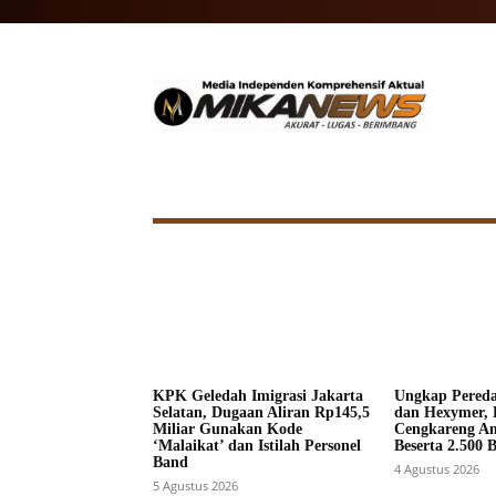
HOME
NASIONAL
INTERNA
KPK Geledah Imigrasi Jakarta
Ungkap Pered
Selatan, Dugaan Aliran Rp145,5
dan Hexymer, 
Miliar Gunakan Kode
Cengkareng A
‘Malaikat’ dan Istilah Personel
Beserta 2.500 
Band
4 Agustus 2026
5 Agustus 2026