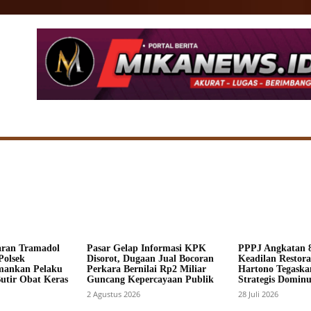
SIONAL
DAERAH
HUKUM
POLITIK
ADV
aran Tramadol
Pasar Gelap Informasi KPK
PPPJ Angkatan 8
Polsek
Disorot, Dugaan Jual Bocoran
Keadilan Restorat
mankan Pelaku
Perkara Bernilai Rp2 Miliar
Hartono Tegaska
Butir Obat Keras
Guncang Kepercayaan Publik
Strategis Dominus
2 Agustus 2026
28 Juli 2026