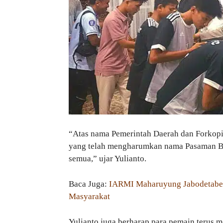
“Atas nama Pemerintah Daerah dan Forkop
yang telah mengharumkan nama Pasaman Bar
semua,” ujar Yulianto.
Baca Juga:
IARMI Maharuyung Jabodetabek 
Masyarakat
Yulianto juga berharap para pemain terus 