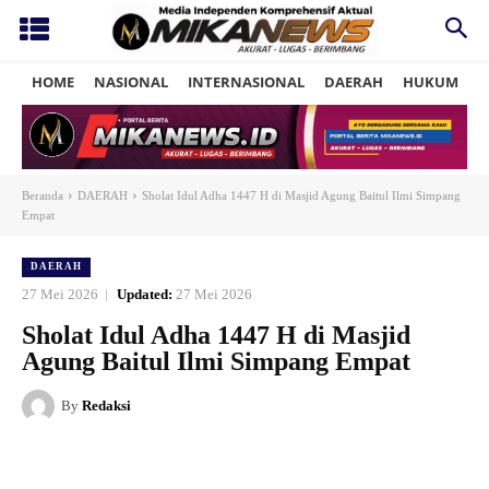
HOME
NASIONAL
INTERNASIONAL
DAERAH
HUKUM
P
Beranda
DAERAH
Sholat Idul Adha 1447 H di Masjid Agung Baitul Ilmi Simpang
Empat
DAERAH
27 Mei 2026
Updated:
27 Mei 2026
Sholat Idul Adha 1447 H di Masjid
Agung Baitul Ilmi Simpang Empat
By
Redaksi