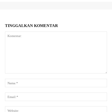
TINGGALKAN KOMENTAR
Komentar:
Na
Ema
Web