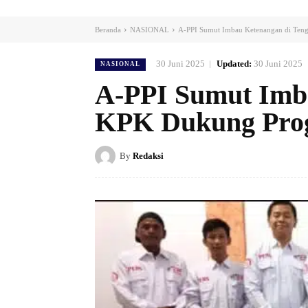
Beranda
NASIONAL
A-PPI Sumut Imbau Ketenangan di Te
30 Juni 2025
Updated:
30 Juni 2025
NASIONAL
A-PPI Sumut Imba
KPK Dukung Pro
By
Redaksi