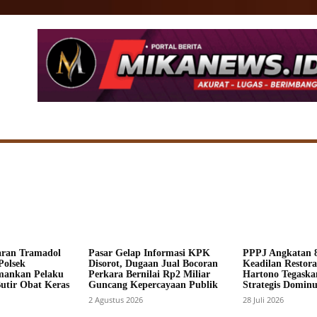
SIONAL
DAERAH
HUKUM
POLITIK
ADV
aran Tramadol
Pasar Gelap Informasi KPK
PPPJ Angkatan 8
Polsek
Disorot, Dugaan Jual Bocoran
Keadilan Restorat
mankan Pelaku
Perkara Bernilai Rp2 Miliar
Hartono Tegaska
Butir Obat Keras
Guncang Kepercayaan Publik
Strategis Dominus
2 Agustus 2026
28 Juli 2026