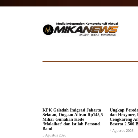
HOME
NASIONAL
INTERNA
KPK Geledah Imigrasi Jakarta
Ungkap Pered
Selatan, Dugaan Aliran Rp145,5
dan Hexymer, 
Miliar Gunakan Kode
Cengkareng A
‘Malaikat’ dan Istilah Personel
Beserta 2.500 
Band
4 Agustus 2026
5 Agustus 2026