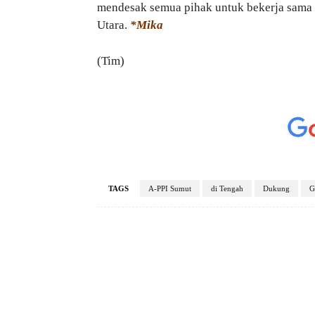
mendesak semua pihak untuk bekerja sama
Utara.
*Mika
(Tim)
TAGS
A-PPI Sumut
di Tengah
Dukung
G
Facebook
Bagikan