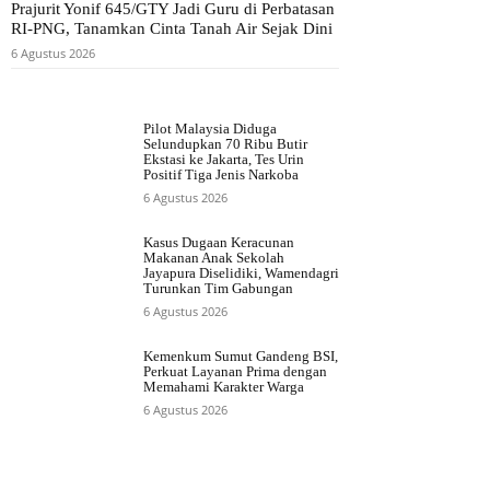
Prajurit Yonif 645/GTY Jadi Guru di Perbatasan
RI-PNG, Tanamkan Cinta Tanah Air Sejak Dini
6 Agustus 2026
Pilot Malaysia Diduga
Selundupkan 70 Ribu Butir
Ekstasi ke Jakarta, Tes Urin
Positif Tiga Jenis Narkoba
6 Agustus 2026
Kasus Dugaan Keracunan
Makanan Anak Sekolah
Jayapura Diselidiki, Wamendagri
Turunkan Tim Gabungan
6 Agustus 2026
Kemenkum Sumut Gandeng BSI,
Perkuat Layanan Prima dengan
Memahami Karakter Warga
6 Agustus 2026