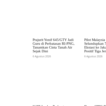
Prajurit Yonif 645/GTY Jadi
Pilot Malaysia
Guru di Perbatasan RI-PNG,
Selundupkan 7
Tanamkan Cinta Tanah Air
Ekstasi ke Jaka
Sejak Dini
Positif Tiga J
6 Agustus 2026
6 Agustus 2026