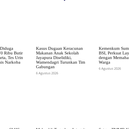
 Diduga
Kasus Dugaan Keracunan
Kemenkum Sumu
0 Ribu Butir
Makanan Anak Sekolah
BSI, Perkuat La
rta, Tes Urin
Jayapura Diselidiki,
dengan Memaham
enis Narkoba
Wamendagri Turunkan Tim
Warga
Gabungan
6 Agustus 2026
6 Agustus 2026