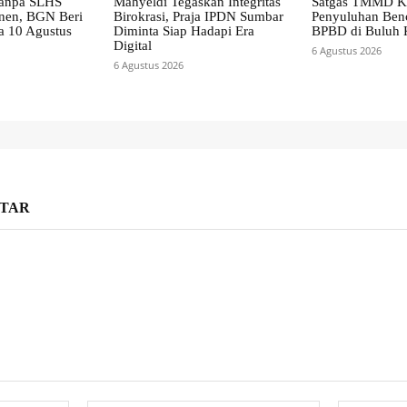
anpa SLHS
Mahyeldi Tegaskan Integritas
Satgas TMMD Ke
nen, BGN Beri
Birokrasi, Praja IPDN Sumbar
Penyuluhan Ben
a 10 Agustus
Diminta Siap Hadapi Era
BPBD di Buluh 
Digital
6 Agustus 2026
6 Agustus 2026
TAR