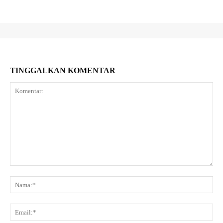
TINGGALKAN KOMENTAR
Komentar:
Na
Ema