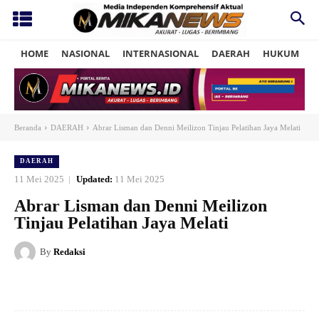
HOME
NASIONAL
INTERNASIONAL
DAERAH
HUKUM
P
Beranda
DAERAH
Abrar Lisman dan Denni Meilizon Tinjau Pelatihan Jaya Melati
DAERAH
11 Mei 2025
Updated:
11 Mei 2025
Abrar Lisman dan Denni Meilizon
Tinjau Pelatihan Jaya Melati
By
Redaksi