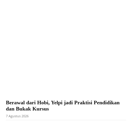
Facebook
X
Pinterest
WhatsApp
Berawal dari Hobi, Yelpi jadi Praktisi Pendidikan
dan Bukak Kursus
7 Agustus 2026