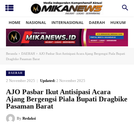
HOME
NASIONAL
INTERNASIONAL
DAERAH
HUKUM
P
Beranda
DAERAH
AJO Pasbar Ikut Antisipasi Acara Ajang Bergengsi Piala Bupati
Dragbike Pasaman Barat
DAERAH
2 November 2025
Updated:
2 November 2025
AJO Pasbar Ikut Antisipasi Acara
Ajang Bergengsi Piala Bupati Dragbike
Pasaman Barat
By
Redaksi