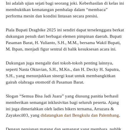
​Ini adalah ujian sejati bagi seorang joki. Keberhasilan di kelas ini
membuktikan kematangan pembalap dalam “membaca”
performa mesin dan kondisi lintasan secara presisi.
​Piala Bupati Dragbike 2025 ini sendiri dapat terselenggara berkat
dukungan penuh dari berbagai elemen pimpinan daerah. Bupati
Pasaman Barat, H. Yulianto, S.H., M.M., bersama Wakil Bupati,
M. Ihpan, menjadi figur sentral di balik kesuksesan acara ini.
​Dukungan juga mengalir dari tokoh-tokoh penting lainnya,
seperti Nasta Oktavian, S.H., M.Kn., dan H. Decky H. Saputra,
S.H., yang menunjukkan sinergi kuat untuk membangkitkan
gairah olahraga otomotif di Pasaman Barat.
​Slogan “Semua Bisa Jadi Juara” yang diusung panitia berhasil
memberikan semangat inklusivitas bagi seluruh peserta. Ajang
ini juga dimeriahkan oleh ladies bikers ternama, Arrazara &
Zayakecil03, yang
didatangkan dari Bengkulu dan Palembang
.
​Dengan persiapan matang dan semangat yang membara, publik