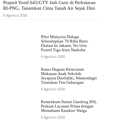
Prajurit Yonif 645/GTY Jadi Guru di Perbatasan
RI-PNG, Tanamkan Cinta Tanah Air Sejak Dini
6 Agustus 2026
Pilot Malaysia Diduga
Selundupkan 70 Ribu Butir
Ekstasi ke Jakarta, Tes Urin
Positif Tiga Jenis Narkoba
6 Agustus 2026
Kasus Dugaan Keracunan
Makanan Anak Sekolah
Jayapura Diselidiki, Wamendagri
Turunkan Tim Gabungan
6 Agustus 2026
Kemenkum Sumut Gandeng BSI,
Perkuat Layanan Prima dengan
Memahami Karakter Warga
6 Agustus 2026