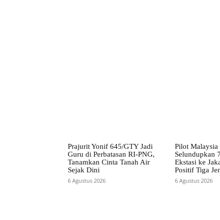
Facebook
Bagikan
Prajurit Yonif 645/GTY Jadi
Pilot Malaysia
Guru di Perbatasan RI-PNG,
Selundupkan 7
Tanamkan Cinta Tanah Air
Ekstasi ke Jaka
Sejak Dini
Positif Tiga J
6 Agustus 2026
6 Agustus 2026