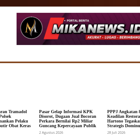
SIONAL
DAERAH
HUKUM
POLITIK
ADV
aran Tramadol
Pasar Gelap Informasi KPK
PPPJ Angkatan 8
Polsek
Disorot, Dugaan Jual Bocoran
Keadilan Restorat
mankan Pelaku
Perkara Bernilai Rp2 Miliar
Hartono Tegaska
Butir Obat Keras
Guncang Kepercayaan Publik
Strategis Dominus
2 Agustus 2026
28 Juli 2026