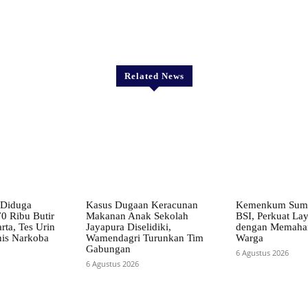
X
Pinterest
WhatsApp
Related News
 Diduga
Kasus Dugaan Keracunan
Kemenkum Sumu
0 Ribu Butir
Makanan Anak Sekolah
BSI, Perkuat La
rta, Tes Urin
Jayapura Diselidiki,
dengan Memaham
enis Narkoba
Wamendagri Turunkan Tim
Warga
Gabungan
6 Agustus 2026
6 Agustus 2026