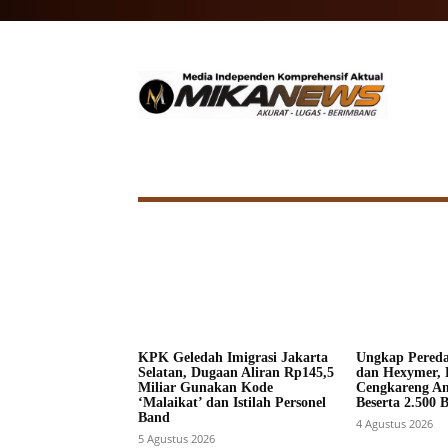
HOME
NASIONAL
INTERNA
KPK Geledah Imigrasi Jakarta
Ungkap Pered
Selatan, Dugaan Aliran Rp145,5
dan Hexymer, 
Miliar Gunakan Kode
Cengkareng A
‘Malaikat’ dan Istilah Personel
Beserta 2.500 
Band
4 Agustus 2026
5 Agustus 2026