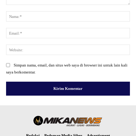
Komentar:
Na
Ema
Web
Simpan nama, email, dan situs web saya di browser ini untuk lain kali
saya berkomentar.
Redaksi
Pedoman Media Siber
Advertisment