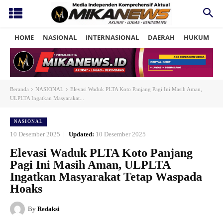
HOME
NASIONAL
INTERNASIONAL
DAERAH
HUKUM
P
Beranda
NASIONAL
Elevasi Waduk PLTA Koto Panjang Pagi Ini Masih Aman,
ULPLTA Ingatkan Masyarakat...
NASIONAL
10 Desember 2025
Updated:
10 Desember 2025
Elevasi Waduk PLTA Koto Panjang
Pagi Ini Masih Aman, ULPLTA
Ingatkan Masyarakat Tetap Waspada
Hoaks
By
Redaksi