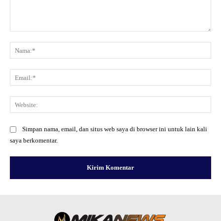
Komentar:
Na
Ema
Web
Simpan nama, email, dan situs web saya di browser ini untuk lain kali
saya berkomentar.