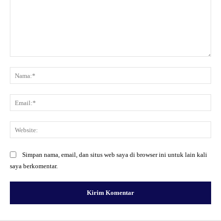
Komentar:
Na
Ema
Web
Simpan nama, email, dan situs web saya di browser ini untuk lain kali
saya berkomentar.