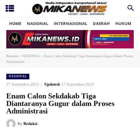
HOME
NASIONAL
INTERNASIONAL
DAERAH
HUKUM
P
Beranda
NASIONAL
Enam Calon Sekdakab Tiga Diantaranya Gugur dalam Proses
Administrasi
NASIONAL
17 September 2025
Updated:
17 September 2025
Enam Calon Sekdakab Tiga
Diantaranya Gugur dalam Proses
Administrasi
By
Redaksi