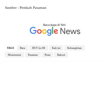
Sumber : Pemkab Pasaman
TAGS
Baru
HUT ke-80
Kali ini
Kebangkitan
Momentum
Pasaman
Pesta
Rakyat
Facebook
X
Pinterest
WhatsApp