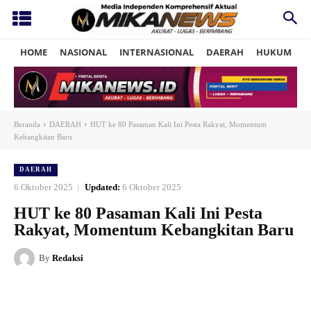
HOME
NASIONAL
INTERNASIONAL
DAERAH
HUKUM
P
Beranda
DAERAH
HUT ke 80 Pasaman Kali Ini Pesta Rakyat, Momentum
Kebangkitan Baru
DAERAH
6 Oktober 2025
Updated:
6 Oktober 2025
HUT ke 80 Pasaman Kali Ini Pesta
Rakyat, Momentum Kebangkitan Baru
By
Redaksi