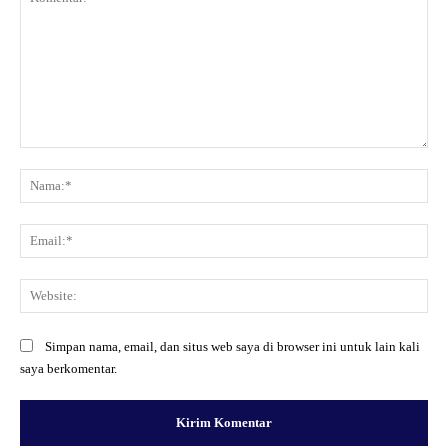
Komentar:
Na
Ema
Web
Simpan nama, email, dan situs web saya di browser ini untuk lain kali
saya berkomentar.