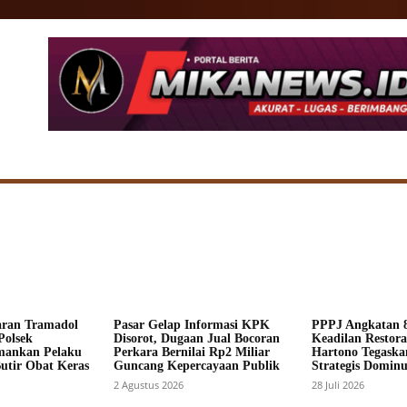
SIONAL
DAERAH
HUKUM
POLITIK
ADV
aran Tramadol
Pasar Gelap Informasi KPK
PPPJ Angkatan 8
Polsek
Disorot, Dugaan Jual Bocoran
Keadilan Restorat
mankan Pelaku
Perkara Bernilai Rp2 Miliar
Hartono Tegaska
Butir Obat Keras
Guncang Kepercayaan Publik
Strategis Dominus
2 Agustus 2026
28 Juli 2026