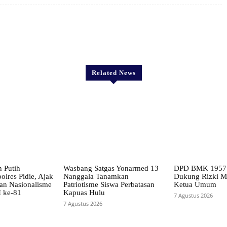
X
Pinterest
WhatsApp
Related News
 Putih
Wasbang Satgas Yonarmed 13
DPD BMK 1957 
lres Pidie, Ajak
Nanggala Tanamkan
Dukung Rizki Ma
an Nasionalisme
Patriotisme Siswa Perbatasan
Ketua Umum
 ke-81
Kapuas Hulu
7 Agustus 2026
7 Agustus 2026