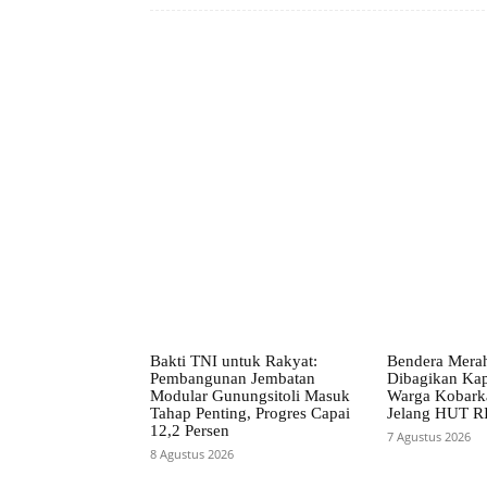
Facebook
Bagikan
Bakti TNI untuk Rakyat:
Bendera Merah
Pembangunan Jembatan
Dibagikan Kapo
Modular Gunungsitoli Masuk
Warga Kobark
Tahap Penting, Progres Capai
Jelang HUT RI
12,2 Persen
7 Agustus 2026
8 Agustus 2026