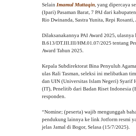
Selain
Imamul Muttaqin
, yang dipercaya 
(Ipari) Pasaman Barat, 7 PAI dari kabupate
Rio Dwinanda, Sastra Yunita, Repi Rosanti,
Dilaksanakannya PAI Award 2025, ulasnya l
B.613/DT.III.III/HM.01.07/2025 tentang 
Award Tahun 2025.
Kepala Subdirektorat Bina Penyuluh Agama
ulas Rali Tasman, seleksi ini melibatkan ti
dan UIN (Universitas Islam Negeri) Syarif H
(IT), Penelitib dari Badan Riset Indonesia
responden.
“Nomine; (peserta) wajib mengunggah baha
pendukung lainnya ke link Jotform resmi ya
jelas Jamal di Bogor, Selasa (15/7/2025).