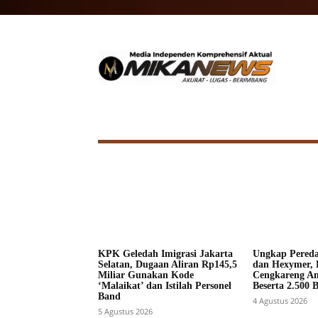
HOME
NASIONAL
INTERNA
KPK Geledah Imigrasi Jakarta
Ungkap Pered
Selatan, Dugaan Aliran Rp145,5
dan Hexymer, 
Miliar Gunakan Kode
Cengkareng A
‘Malaikat’ dan Istilah Personel
Beserta 2.500 
Band
4 Agustus 2026
5 Agustus 2026