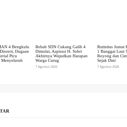
SMAN 4 Bengkulu
Rehab SDN Cukang Galih 4
Rutinitas Jumat
 Disorot, Dugaan
Dimulai, Aspirasi H. Sobri
1 Banggai Laut
erial Picu
Akhirnya Wujudkan Harapan
Royong dan Cin
t Menyeluruh
Warga Curug
Sejak Dini
7 Agustus 2026
7 Agustus 2026
TAR