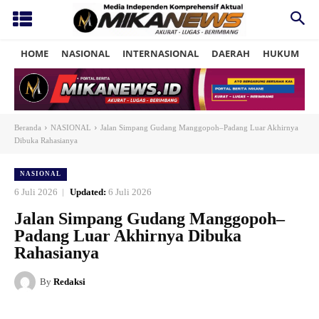
HOME
NASIONAL
INTERNASIONAL
DAERAH
HUKUM
P
Beranda
NASIONAL
Jalan Simpang Gudang Manggopoh–Padang Luar Akhirnya
Dibuka Rahasianya
NASIONAL
6 Juli 2026
Updated:
6 Juli 2026
Jalan Simpang Gudang Manggopoh–
Padang Luar Akhirnya Dibuka
Rahasianya
By
Redaksi