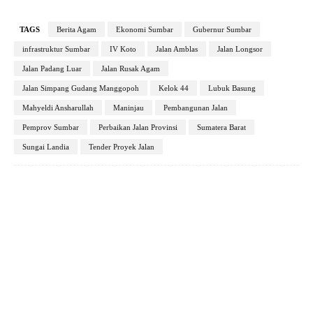
TAGS
Berita Agam
Ekonomi Sumbar
Gubernur Sumbar
infrastruktur Sumbar
IV Koto
Jalan Amblas
Jalan Longsor
Jalan Padang Luar
Jalan Rusak Agam
Jalan Simpang Gudang Manggopoh
Kelok 44
Lubuk Basung
Mahyeldi Ansharullah
Maninjau
Pembangunan Jalan
Pemprov Sumbar
Perbaikan Jalan Provinsi
Sumatera Barat
Sungai Landia
Tender Proyek Jalan
Facebook
X
Pinterest
WhatsApp