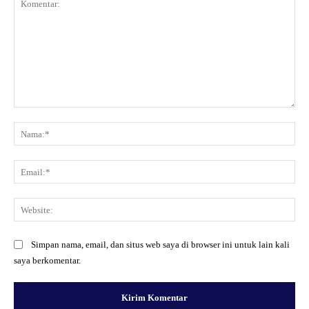
Komentar:
Na
Ema
Web
Simpan nama, email, dan situs web saya di browser ini untuk lain kali
saya berkomentar.