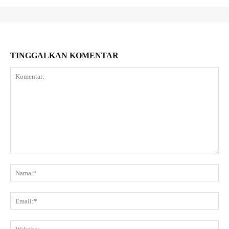
TINGGALKAN KOMENTAR
Komentar:
Na
Ema
Web