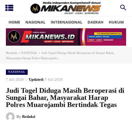
HOME
NASIONAL
INTERNASIONAL
DAERAH
HUKUM
P
Beranda
NASIONAL
Judi Togel Diduga Masih Beroperasi di Sungai Bahar,
Masyarakat Harap Polres Muarojambi...
NASIONAL
7 Juli 2026
Updated:
7 Juli 2026
Judi Togel Diduga Masih Beroperasi di
Sungai Bahar, Masyarakat Harap
Polres Muarojambi Bertindak Tegas
By
Redaksi