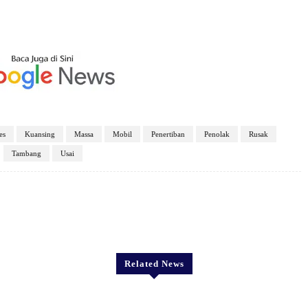
es
Kuansing
Massa
Mobil
Penertiban
Penolak
Rusak
Tambang
Usai
X
Pinterest
WhatsApp
Related News