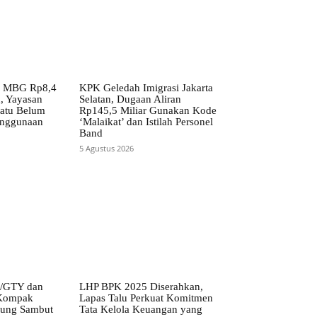
r MBG Rp8,4
KPK Geledah Imigrasi Jakarta
n, Yayasan
Selatan, Dugaan Aliran
atu Belum
Rp145,5 Miliar Gunakan Kode
enggunaan
‘Malaikat’ dan Istilah Personel
Band
5 Agustus 2026
5/GTY dan
LHP BPK 2025 Diserahkan,
Kompak
Lapas Talu Perkuat Komitmen
ung Sambut
Tata Kelola Keuangan yang