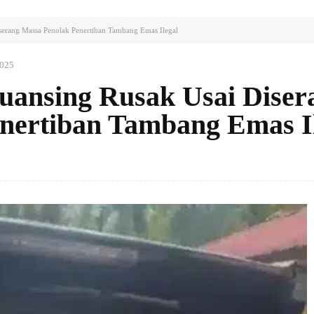
serang Massa Penolak Penertiban Tambang Emas Ilegal
2025
uansing Rusak Usai Diser
nertiban Tambang Emas I