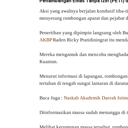
Penambangan Emas Tanpa Izin (PETI) d
Aksi yang awalnya berjalan kondusif tiba-t
menyerang rombongan aparat dan pejabat d
Penertiban yang dipimpin langsung oleh 
AKBP
Raden Ricky Pratidiningrat itu men
Mereka mengamuk dan mencoba menghadang
Kuantan.
Menurut informasi di lapangan, rombongan
tertahan di tengah sungai lantaran di dar
Baca Juga :
Naskah Akademik Daerah Isti
Diinformasikan massa sudah menunggu di te
Melihat kerumunan massa tersebut, rombon