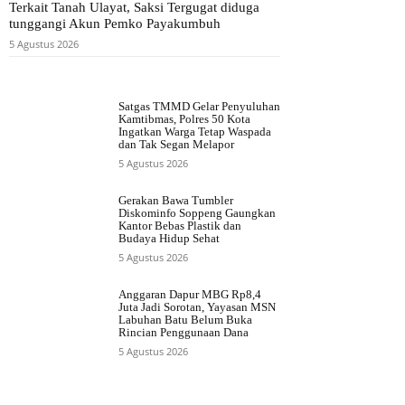
Terkait Tanah Ulayat, Saksi Tergugat diduga
tunggangi Akun Pemko Payakumbuh
5 Agustus 2026
Satgas TMMD Gelar Penyuluhan
Kamtibmas, Polres 50 Kota
Ingatkan Warga Tetap Waspada
dan Tak Segan Melapor
5 Agustus 2026
Gerakan Bawa Tumbler
Diskominfo Soppeng Gaungkan
Kantor Bebas Plastik dan
Budaya Hidup Sehat
5 Agustus 2026
Anggaran Dapur MBG Rp8,4
Juta Jadi Sorotan, Yayasan MSN
Labuhan Batu Belum Buka
Rincian Penggunaan Dana
5 Agustus 2026