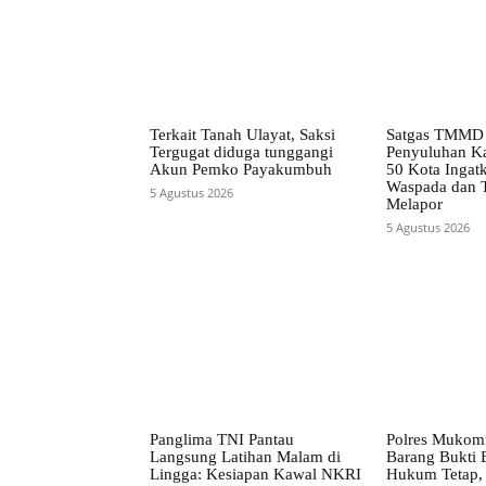
Terkait Tanah Ulayat, Saksi
Satgas TMMD 
Tergugat diduga tunggangi
Penyuluhan Ka
Akun Pemko Payakumbuh
50 Kota Ingat
Waspada dan 
5 Agustus 2026
Melapor
5 Agustus 2026
Panglima TNI Pantau
Polres Mukom
Langsung Latihan Malam di
Barang Bukti 
Lingga: Kesiapan Kawal NKRI
Hukum Tetap,