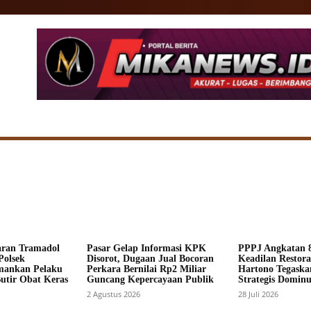
SIONAL
DAERAH
HUKUM
POLITIK
ADV
aran Tramadol
Pasar Gelap Informasi KPK
PPPJ Angkatan 8
Polsek
Disorot, Dugaan Jual Bocoran
Keadilan Restorat
mankan Pelaku
Perkara Bernilai Rp2 Miliar
Hartono Tegaska
Butir Obat Keras
Guncang Kepercayaan Publik
Strategis Dominus
2 Agustus 2026
28 Juli 2026