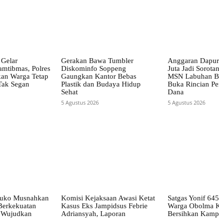
Gelar
Gerakan Bawa Tumbler
Anggaran Dapu
mtibmas, Polres
Diskominfo Soppeng
Juta Jadi Sorota
kan Warga Tetap
Gaungkan Kantor Bebas
MSN Labuhan B
Tak Segan
Plastik dan Budaya Hidup
Buka Rincian P
Sehat
Dana
5 Agustus 2026
5 Agustus 2026
uko Musnahkan
Komisi Kejaksaan Awasi Ketat
Satgas Yonif 64
Berkekuatan
Kasus Eks Jampidsus Febrie
Warga Obolma 
 Wujudkan
Adriansyah, Laporan
Bersihkan Kamp