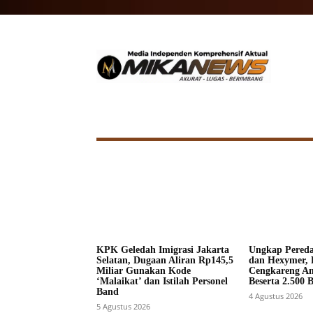
HOME
NASIONAL
INTERNA
KPK Geledah Imigrasi Jakarta
Ungkap Pered
Selatan, Dugaan Aliran Rp145,5
dan Hexymer, 
Miliar Gunakan Kode
Cengkareng A
‘Malaikat’ dan Istilah Personel
Beserta 2.500 
Band
4 Agustus 2026
5 Agustus 2026