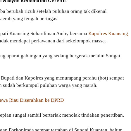
i wilayah Kecamatan Cerenti.
iba berubah ricuh setelah puluhan orang tak dikenal
aerah yang tengah bertugas.
Bupati Kuansing Suhardiman Amby bersama
Kapolres Kuansing
dadak mendapat perlawanan dari sekelompok massa.
 aparat gabungan yang sedang bergerak melalui Sungai
 Bupati dan Kapolres yang menumpang perahu (bot) sempat
atan sudah berkumpul puluhan warga yang marah.
mewa Riau Diserahkan ke DPRD
pian sungai sambil berteriak menolak tindakan penertiban.
gan Forkopimda sempat tertahan di Sungai Kuantan, belum