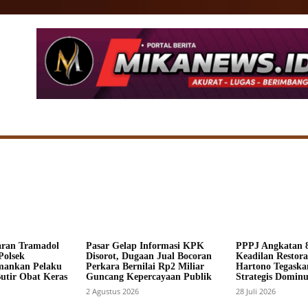
SIONAL
DAERAH
HUKUM
POLITIK
ADV
aran Tramadol
Pasar Gelap Informasi KPK
PPPJ Angkatan 8
Polsek
Disorot, Dugaan Jual Bocoran
Keadilan Restorat
mankan Pelaku
Perkara Bernilai Rp2 Miliar
Hartono Tegaska
Butir Obat Keras
Guncang Kepercayaan Publik
Strategis Dominus
2 Agustus 2026
28 Juli 2026