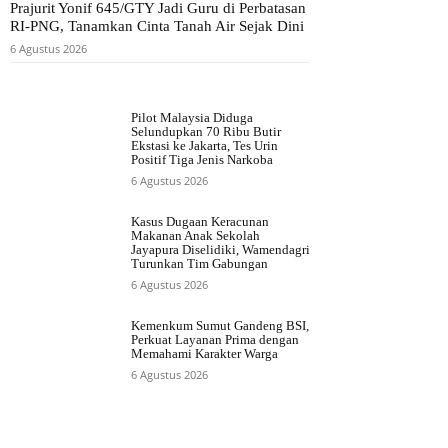
Prajurit Yonif 645/GTY Jadi Guru di Perbatasan
RI-PNG, Tanamkan Cinta Tanah Air Sejak Dini
6 Agustus 2026
Pilot Malaysia Diduga
Selundupkan 70 Ribu Butir
Ekstasi ke Jakarta, Tes Urin
Positif Tiga Jenis Narkoba
6 Agustus 2026
Kasus Dugaan Keracunan
Makanan Anak Sekolah
Jayapura Diselidiki, Wamendagri
Turunkan Tim Gabungan
6 Agustus 2026
Kemenkum Sumut Gandeng BSI,
Perkuat Layanan Prima dengan
Memahami Karakter Warga
6 Agustus 2026