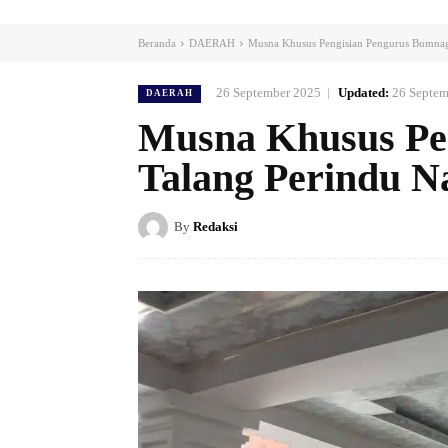
Beranda
DAERAH
Musna Khusus Pengisian Pengurus Bumnag 
26 September 2025
Updated:
26 Septem
DAERAH
Musna Khusus Pe
Talang Perindu N
By
Redaksi