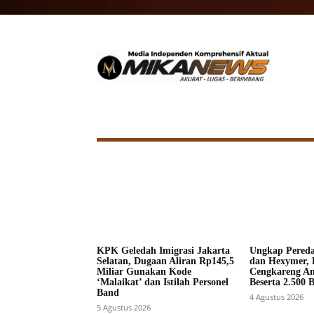
HOME
NASIONAL
INTERNA
KPK Geledah Imigrasi Jakarta
Ungkap Pered
Selatan, Dugaan Aliran Rp145,5
dan Hexymer, 
Miliar Gunakan Kode
Cengkareng A
‘Malaikat’ dan Istilah Personel
Beserta 2.500 
Band
4 Agustus 2026
5 Agustus 2026