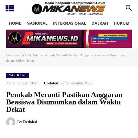
HOME
NASIONAL
INTERNASIONAL
DAERAH
HUKUM
P
Beranda
NASIONAL
Pemkab Meranti Pastikan Anggaran Beasiswa Diumumkan
dalam Waktu Dekat
NASIONAL
22 September 2025
Updated:
22 September 2025
Pemkab Meranti Pastikan Anggaran
Beasiswa Diumumkan dalam Waktu
Dekat
By
Redaksi