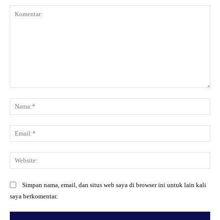
Komentar:
Na
Ema
Web
Simpan nama, email, dan situs web saya di browser ini untuk lain kali
saya berkomentar.