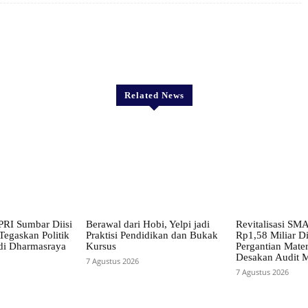
X
Pinterest
WhatsApp
Related News
RI Sumbar Diisi
Berawal dari Hobi, Yelpi jadi
Revitalisasi SM
Tegaskan Politik
Praktisi Pendidikan dan Bukak
Rp1,58 Miliar D
di Dharmasraya
Kursus
Pergantian Mater
Desakan Audit 
7 Agustus 2026
7 Agustus 2026