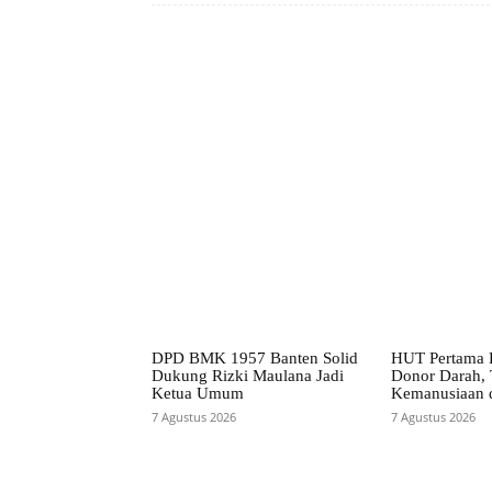
Facebook
Bagikan
DPD BMK 1957 Banten Solid
HUT Pertama P
Dukung Rizki Maulana Jadi
Donor Darah, 
Ketua Umum
Kemanusiaan 
7 Agustus 2026
7 Agustus 2026