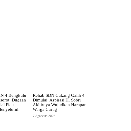
AN 4 Bengkulu
Rehab SDN Cukang Galih 4
isorot, Dugaan
Dimulai, Aspirasi H. Sobri
ial Picu
Akhirnya Wujudkan Harapan
Menyeluruh
Warga Curug
7 Agustus 2026