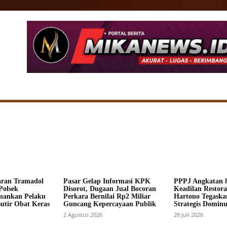
SIONAL
DAERAH
HUKUM
POLITIK
ADV
aran Tramadol
Pasar Gelap Informasi KPK
PPPJ Angkatan 8
Polsek
Disorot, Dugaan Jual Bocoran
Keadilan Restorat
mankan Pelaku
Perkara Bernilai Rp2 Miliar
Hartono Tegaska
Butir Obat Keras
Guncang Kepercayaan Publik
Strategis Dominus
2 Agustus 2026
28 Juli 2026