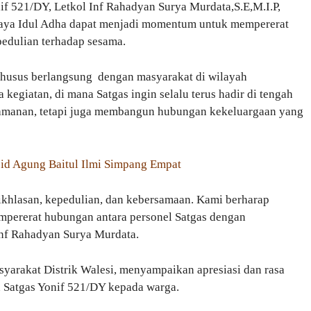
f 521/DY, Letkol Inf Rahadyan Surya Murdata,S.E,M.I.P,
aya Idul Adha dapat menjadi momentum untuk mempererat
epedulian terhadap sesama.
khusus berlangsung dengan masyarakat di wilayah
egiatan, di mana Satgas ingin selalu terus hadir di tengah
eamanan, tetapi juga membangun hubungan kekeluargaan yang
jid Agung Baitul Ilmi Simpang Empat
ikhlasan, kepedulian, dan kebersamaan. Kami berharap
pererat hubungan antara personel Satgas dengan
 Inf Rahadyan Surya Murdata.
asyarakat Distrik Walesi, menyampaikan apresiasi dan rasa
an Satgas Yonif 521/DY kepada warga.