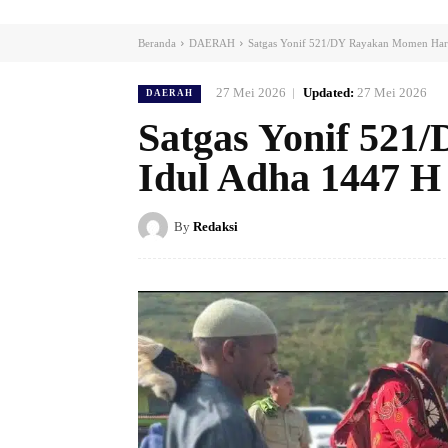
Beranda
DAERAH
Satgas Yonif 521/DY Rayakan Momen Har
27 Mei 2026
Updated:
27 Mei 2026
DAERAH
Satgas Yonif 52
Idul Adha 1447 H
By
Redaksi