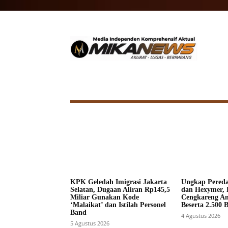
HOME
NASIONAL
INTERNA
KPK Geledah Imigrasi Jakarta
Ungkap Pered
Selatan, Dugaan Aliran Rp145,5
dan Hexymer, 
Miliar Gunakan Kode
Cengkareng A
‘Malaikat’ dan Istilah Personel
Beserta 2.500 
Band
4 Agustus 2026
5 Agustus 2026