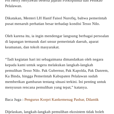
Pol Herry Heryawan beserta jajaran Forkopimda dan Pemkab
Pelalawan.
Dikatakan, Menteri LH Hanif Faisol Nurofiq, bahwa pemerintah
pusat menaruh perhatian besar terhadap kondisi Tesso Nilo.
Oleh karena itu, ia ingin mendengar langsung berbagai persoalan
di lapangan termasuk dari unsur pemerintah daerah, aparat
keamanan, dan tokoh masyarakat.
“Tadi kegiatan hari ini sebagaimana dimandatkan oleh negara
kepada kami untuk segera melakukan langkah-langkah
pemulihan Tesso Nilo. Pak Gubernur, Pak Kapolda, Pak Danrem,
Ka Binda, hingga Pemerintah Kabupaten Pelalawan sudah
memberikan gambaran tentang situasi terkini. Ini penting untuk
menyusun rencana pemulihan yang tepat,” katanya.
Baca Juga :
Pengurus Korpri Kankemenag Pasbar, Dilantik
Dijelaskan, langkah-langkah pemulihan ekosistem tidak boleh