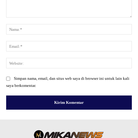
Komentar:
Na
Ema
Web
Simpan nama, email, dan situs web saya di browser ini untuk lain kali
saya berkomentar.