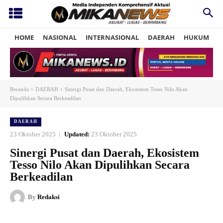
HOME
NASIONAL
INTERNASIONAL
DAERAH
HUKUM
P
Beranda
DAERAH
Sinergi Pusat dan Daerah, Ekosistem Tesso Nilo Akan
Dipulihkan Secara Berkeadilan
DAERAH
23 Oktober 2025
Updated:
23 Oktober 2025
Sinergi Pusat dan Daerah, Ekosistem
Tesso Nilo Akan Dipulihkan Secara
Berkeadilan
By
Redaksi