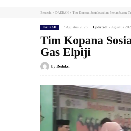
Beranda
DAERAH
Tim Kopana Sosialisasikan Pemanfaatan Ta
7 Agustus 2025
Updated:
7 Agustus 20
DAERAH
Tim Kopana Sosia
Gas Elpiji
By
Redaksi