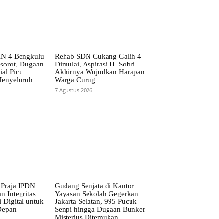
AN 4 Bengkulu
Rehab SDN Cukang Galih 4
isorot, Dugaan
Dimulai, Aspirasi H. Sobri
ial Picu
Akhirnya Wujudkan Harapan
Menyeluruh
Warga Curug
7 Agustus 2026
 Praja IPDN
Gudang Senjata di Kantor
n Integritas
Yayasan Sekolah Gegerkan
 Digital untuk
Jakarta Selatan, 995 Pucuk
Depan
Senpi hingga Dugaan Bunker
Misterius Ditemukan