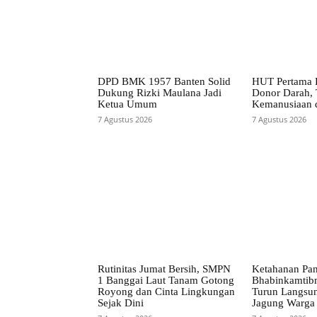
DPD BMK 1957 Banten Solid
HUT Pertama P
Dukung Rizki Maulana Jadi
Donor Darah, 
Ketua Umum
Kemanusiaan 
7 Agustus 2026
7 Agustus 2026
Rutinitas Jumat Bersih, SMPN
Ketahanan Pan
1 Banggai Laut Tanam Gotong
Bhabinkamtib
Royong dan Cinta Lingkungan
Turun Langsu
Sejak Dini
Jagung Warga