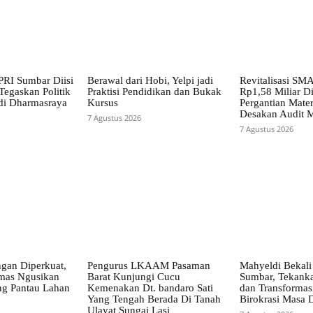
RI Sumbar Diisi
Berawal dari Hobi, Yelpi jadi
Revitalisasi SM
Tegaskan Politik
Praktisi Pendidikan dan Bukak
Rp1,58 Miliar D
di Dharmasraya
Kursus
Pergantian Mater
Desakan Audit 
7 Agustus 2026
7 Agustus 2026
gan Diperkuat,
Pengurus LKAAM Pasaman
Mahyeldi Bekali
mas Ngusikan
Barat Kunjungi Cucu
Sumbar, Tekanka
ng Pantau Lahan
Kemenakan Dt. bandaro Sati
dan Transformasi
Yang Tengah Berada Di Tanah
Birokrasi Masa 
Ulayat Sungai Lasi