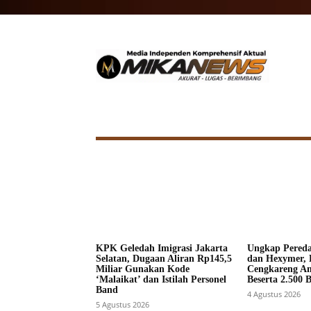
HOME
NASIONAL
INTERNA
KPK Geledah Imigrasi Jakarta
Ungkap Pered
Selatan, Dugaan Aliran Rp145,5
dan Hexymer, 
Miliar Gunakan Kode
Cengkareng A
‘Malaikat’ dan Istilah Personel
Beserta 2.500 
Band
4 Agustus 2026
5 Agustus 2026