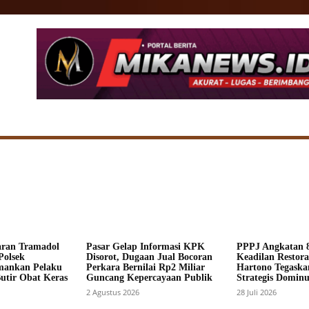
SIONAL
DAERAH
HUKUM
POLITIK
ADV
aran Tramadol
Pasar Gelap Informasi KPK
PPPJ Angkatan 8
Polsek
Disorot, Dugaan Jual Bocoran
Keadilan Restorat
mankan Pelaku
Perkara Bernilai Rp2 Miliar
Hartono Tegaska
Butir Obat Keras
Guncang Kepercayaan Publik
Strategis Dominus
2 Agustus 2026
28 Juli 2026