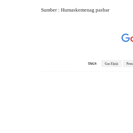
Sumber : Humaskemenag pasbar
TAGS
Gas Elpiji
Pema
Facebook
Bagikan