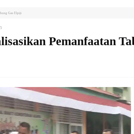
bung Gas Elpiji
25
lisasikan Pemanfaatan T