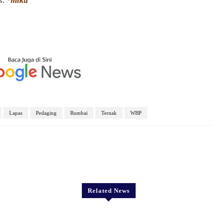
s.
*mika
Lapas
Pedaging
Rumbai
Ternak
WBP
X
Pinterest
WhatsApp
Related News