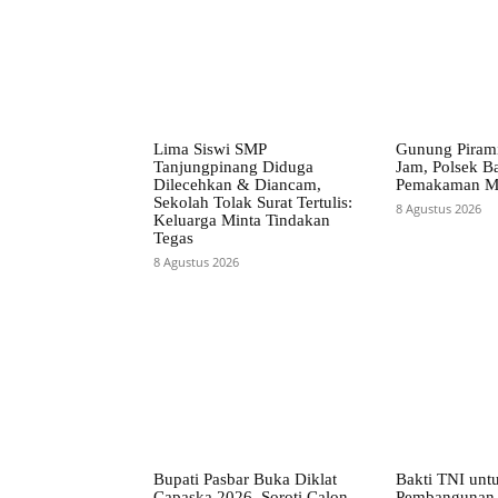
Lima Siswi SMP
Gunung Pirami
Tanjungpinang Diduga
Jam, Polsek B
Dilecehkan & Diancam,
Pemakaman 
Sekolah Tolak Surat Tertulis:
8 Agustus 2026
Keluarga Minta Tindakan
Tegas
8 Agustus 2026
Bupati Pasbar Buka Diklat
Bakti TNI unt
Capaska 2026, Soroti Calon
Pembangunan 