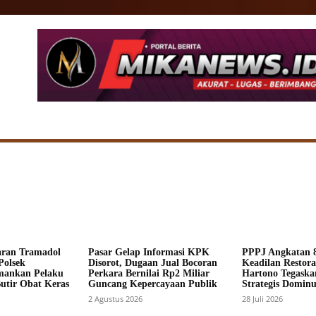
SIONAL
DAERAH
HUKUM
POLITIK
ADV
aran Tramadol
Pasar Gelap Informasi KPK
PPPJ Angkatan 8
Polsek
Disorot, Dugaan Jual Bocoran
Keadilan Restorat
mankan Pelaku
Perkara Bernilai Rp2 Miliar
Hartono Tegaska
Butir Obat Keras
Guncang Kepercayaan Publik
Strategis Dominus
2 Agustus 2026
28 Juli 2026