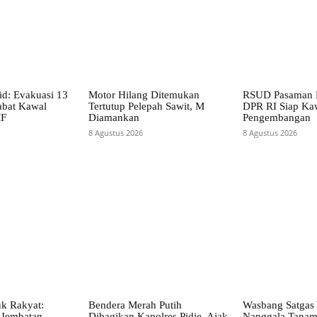
d: Evakuasi 13
Motor Hilang Ditemukan
RSUD Pasaman B
abat Kawal
Tertutup Pelepah Sawit, M
DPR RI Siap Ka
MF
Diamankan
Pengembangan
8 Agustus 2026
8 Agustus 2026
uk Rakyat:
Bendera Merah Putih
Wasbang Satgas
Jembatan
Dibagikan Kapolres Pidie, Ajak
Nanggala Tana