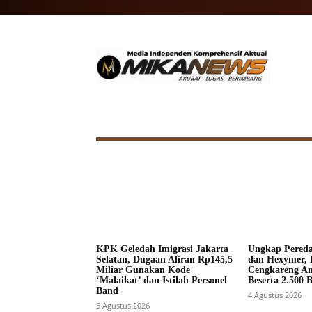
HOME
NASIONAL
INTERNA
KPK Geledah Imigrasi Jakarta
Ungkap Pered
Selatan, Dugaan Aliran Rp145,5
dan Hexymer, 
Miliar Gunakan Kode
Cengkareng A
‘Malaikat’ dan Istilah Personel
Beserta 2.500 
Band
4 Agustus 2026
5 Agustus 2026