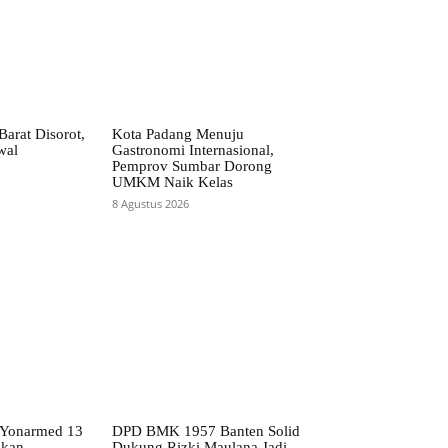
arat Disorot,
Kota Padang Menuju
wal
Gastronomi Internasional,
Pemprov Sumbar Dorong
UMKM Naik Kelas
8 Agustus 2026
 Yonarmed 13
DPD BMK 1957 Banten Solid
mkan
Dukung Rizki Maulana Jadi