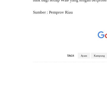
baik bagi setiap WBP yang tengah berprose
Sumber : Pemprov Riau
TAGS
Ayam
Kampung
Facebook
Bagikan