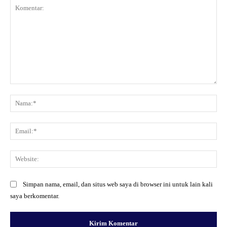
Komentar:
Na
Ema
Web
Simpan nama, email, dan situs web saya di browser ini untuk lain kali
saya berkomentar.