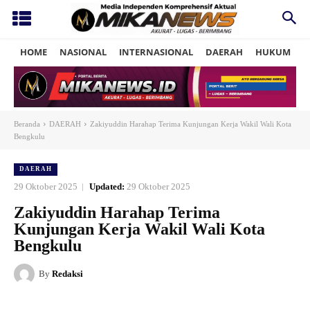
HOME
NASIONAL
INTERNASIONAL
DAERAH
HUKUM
P
Beranda
DAERAH
Zakiyuddin Harahap Terima Kunjungan Kerja Wakil Wali Kota
Bengkulu
DAERAH
29 Oktober 2025
Updated:
29 Oktober 2025
Zakiyuddin Harahap Terima
Kunjungan Kerja Wakil Wali Kota
Bengkulu
By
Redaksi