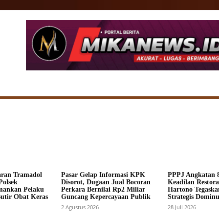
SIONAL
DAERAH
HUKUM
POLITIK
ADV
aran Tramadol
Pasar Gelap Informasi KPK
PPPJ Angkatan 8
Polsek
Disorot, Dugaan Jual Bocoran
Keadilan Restorat
mankan Pelaku
Perkara Bernilai Rp2 Miliar
Hartono Tegaska
Butir Obat Keras
Guncang Kepercayaan Publik
Strategis Dominus
2 Agustus 2026
28 Juli 2026