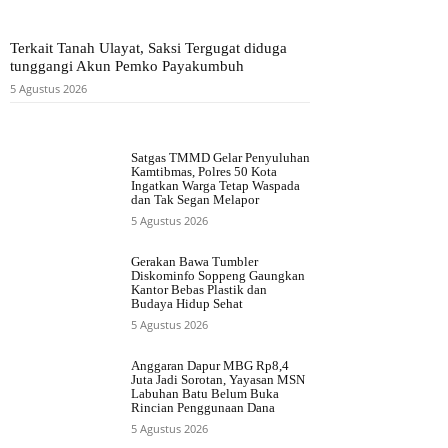
Terkait Tanah Ulayat, Saksi Tergugat diduga
tunggangi Akun Pemko Payakumbuh
5 Agustus 2026
Satgas TMMD Gelar Penyuluhan
Kamtibmas, Polres 50 Kota
Ingatkan Warga Tetap Waspada
dan Tak Segan Melapor
5 Agustus 2026
Gerakan Bawa Tumbler
Diskominfo Soppeng Gaungkan
Kantor Bebas Plastik dan
Budaya Hidup Sehat
5 Agustus 2026
Anggaran Dapur MBG Rp8,4
Juta Jadi Sorotan, Yayasan MSN
Labuhan Batu Belum Buka
Rincian Penggunaan Dana
5 Agustus 2026