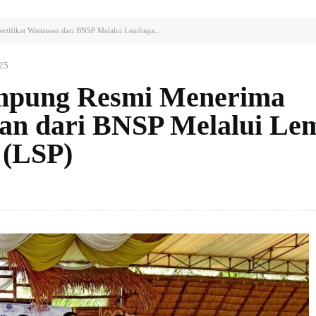
rtifikat Wartawan dari BNSP Melalui Lembaga...
25
ampung Resmi Menerima
wan dari BNSP Melalui Le
i (LSP)