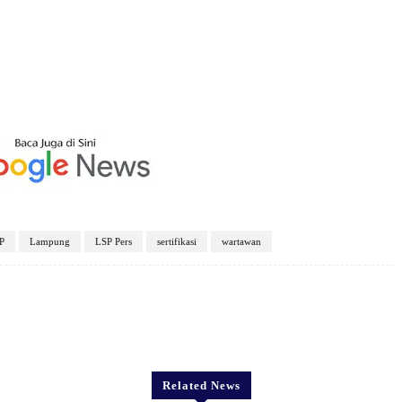
P
Lampung
LSP Pers
sertifikasi
wartawan
X
Pinterest
WhatsApp
Related News