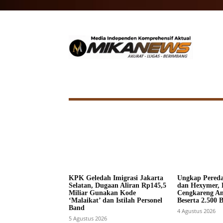
HOME
NASIONAL
INTERNA
KPK Geledah Imigrasi Jakarta
Ungkap Pered
Selatan, Dugaan Aliran Rp145,5
dan Hexymer, 
Miliar Gunakan Kode
Cengkareng A
‘Malaikat’ dan Istilah Personel
Beserta 2.500 
Band
4 Agustus 2026
5 Agustus 2026