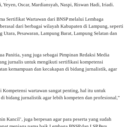
i, Yeyen, Oscar, Mardiansyah, Naspi, Riswan Hadi, Iriadi.
ima Sertifikat Wartawan dari BNSP melalui Lembaga
u, berasal dari berbagai wilayah Kabupaten di Lampung, seperti
 Utara, Pesawaran, Lampung Barat, Lampung Selatan dan
a Panitia, yang juga sebagai Pimpinan Redaksi Media
g jurnalis untuk mengikuti sertifikasi kompetensi
tan kemampuan dan kecakapan di bidang jurnalistik, agar
si Kompetensi wartawan sangat penting, hal itu untuk
 bidang jurnalistik agar lebih kompeten dan profesional,”
Amin Kancil’, juga berpesan agar para peserta yang sudah
dapat menjaga nama baik Lembaga BNSP dan LSP Pers