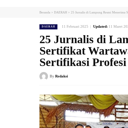
Beranda
DAERAH
25 Jurnalis di Lampung Resmi Menerima Se
11 Februari 2025
Updated:
11 Maret 20
DAERAH
25 Jurnalis di L
Sertifikat Warta
Sertifikasi Profes
By
Redaksi