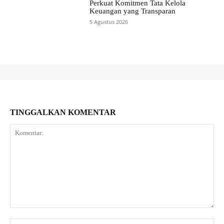
Perkuat Komitmen Tata Kelola
Keuangan yang Transparan
5 Agustus 2026
TINGGALKAN KOMENTAR
Komentar:
Na