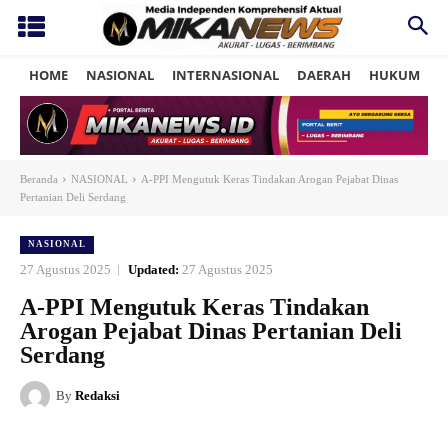
HOME
NASIONAL
INTERNASIONAL
DAERAH
HUKUM
P
Beranda
NASIONAL
A-PPI Mengutuk Keras Tindakan Arogan Pejabat Dinas
Pertanian Deli Serdang
NASIONAL
27 Agustus 2025
Updated:
27 Agustus 2025
A-PPI Mengutuk Keras Tindakan
Arogan Pejabat Dinas Pertanian Deli
Serdang
By
Redaksi