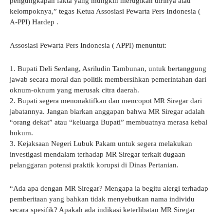
pengungkapan fakta yang mungkin merugikan dirinya atau
kelompoknya,” tegas Ketua Assosiasi Pewarta Pers Indonesia (
A-PPI) Hardep .
Assosiasi Pewarta Pers Indonesia ( APPI) menuntut:
1. Bupati Deli Serdang, Asriludin Tambunan, untuk bertanggung
jawab secara moral dan politik membersihkan pemerintahan dari
oknum-oknum yang merusak citra daerah.
2. Bupati segera menonaktifkan dan mencopot MR Siregar dari
jabatannya. Jangan biarkan anggapan bahwa MR Siregar adalah
“orang dekat” atau “keluarga Bupati” membuatnya merasa kebal
hukum.
3. Kejaksaan Negeri Lubuk Pakam untuk segera melakukan
investigasi mendalam terhadap MR Siregar terkait dugaan
pelanggaran potensi praktik korupsi di Dinas Pertanian.
“Ada apa dengan MR Siregar? Mengapa ia begitu alergi terhadap
pemberitaan yang bahkan tidak menyebutkan nama individu
secara spesifik? Apakah ada indikasi keterlibatan MR Siregar