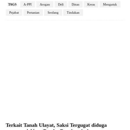
TAGS
A-PPI
Arogan
Deli
Dinas
Keras
Mengutuk
Pejabat
Pertanian
Serdang
Tindakan
Facebook
X
Pinterest
WhatsApp
Terkait Tanah Ulayat, Saksi Tergugat diduga